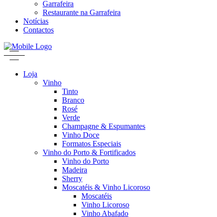
Garrafeira
Restaurante na Garrafeira
Notícias
Contactos
Loja
Vinho
Tinto
Branco
Rosé
Verde
Champagne & Espumantes
Vinho Doce
Formatos Especiais
Vinho do Porto & Fortificados
Vinho do Porto
Madeira
Sherry
Moscatéis & Vinho Licoroso
Moscatéis
Vinho Licoroso
Vinho Abafado