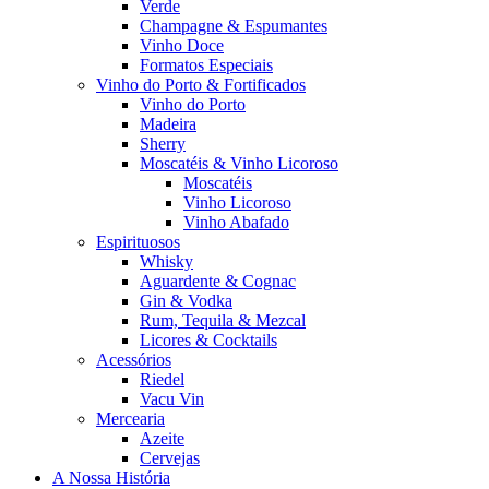
Verde
Champagne & Espumantes
Vinho Doce
Formatos Especiais
Vinho do Porto & Fortificados
Vinho do Porto
Madeira
Sherry
Moscatéis & Vinho Licoroso
Moscatéis
Vinho Licoroso
Vinho Abafado
Espirituosos
Whisky
Aguardente & Cognac
Gin & Vodka
Rum, Tequila & Mezcal
Licores & Cocktails
Acessórios
Riedel
Vacu Vin
Mercearia
Azeite
Cervejas
A Nossa História