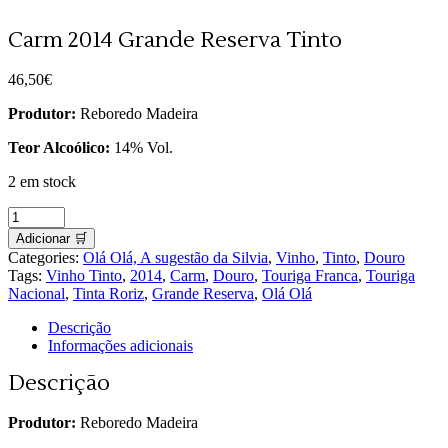
Carm 2014 Grande Reserva Tinto
46,50
€
Produtor:
Reboredo Madeira
Teor Alcoólico:
14% Vol.
2 em stock
Carm
2014
Adicionar 🛒
Grande
Categories:
Olá Olá, A sugestão da Silvia
,
Vinho
,
Tinto
,
Douro
Reserva
Tags:
Vinho Tinto
,
2014
,
Carm
,
Douro
,
Touriga Franca
,
Touriga
Tinto
Nacional
,
Tinta Roriz
,
Grande Reserva
,
Olá Olá
quantity
Descrição
Informações adicionais
Descrição
Produtor:
Reboredo Madeira