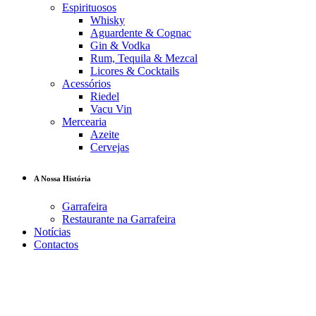
Espirituosos
Whisky
Aguardente & Cognac
Gin & Vodka
Rum, Tequila & Mezcal
Licores & Cocktails
Acessórios
Riedel
Vacu Vin
Mercearia
Azeite
Cervejas
A Nossa História
Garrafeira
Restaurante na Garrafeira
Notícias
Contactos