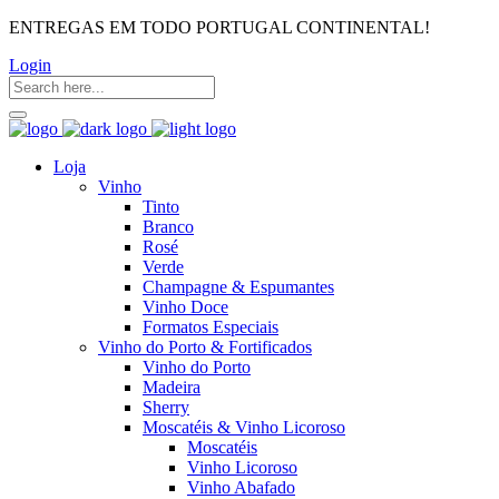
ENTREGAS EM TODO PORTUGAL CONTINENTAL!
Login
Loja
Vinho
Tinto
Branco
Rosé
Verde
Champagne & Espumantes
Vinho Doce
Formatos Especiais
Vinho do Porto & Fortificados
Vinho do Porto
Madeira
Sherry
Moscatéis & Vinho Licoroso
Moscatéis
Vinho Licoroso
Vinho Abafado