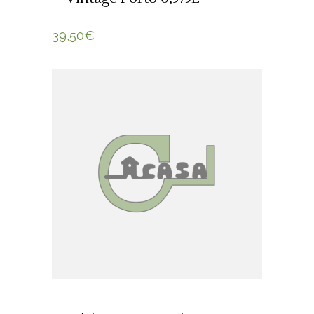
39,50
€
ADICIONAR 🛒