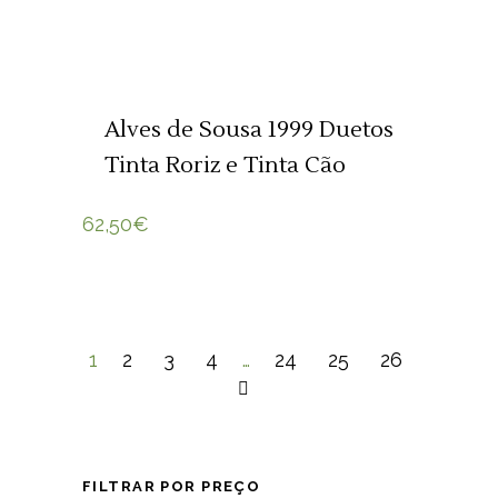
ADICIONAR 🛒
Alves de Sousa 1999 Duetos
Tinta Roriz e Tinta Cão
62,50
€
1
2
3
4
…
24
25
26
FILTRAR POR PREÇO