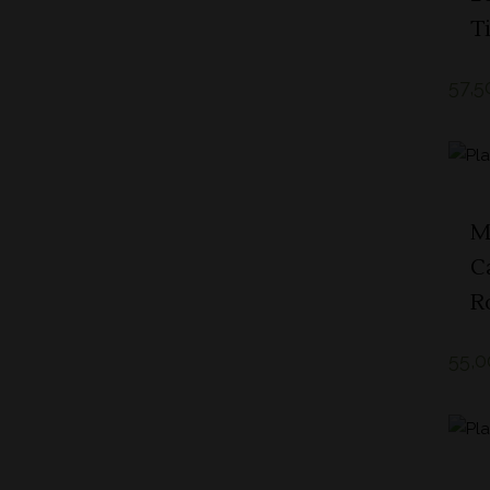
T
57,5
M
C
R
55,0