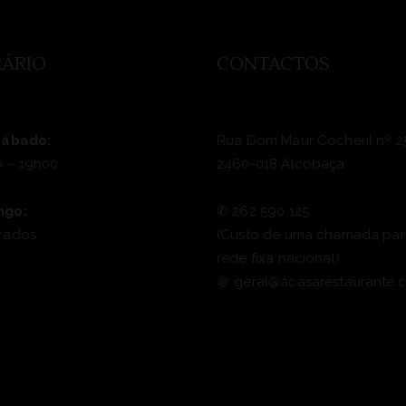
ÁRIO
CONTACTOS
Sábado:
Rua Dom Maur Cocheril nº 2
 – 19h00
2460-018 Alcobaça
ngo:
✆
262 590 125
rados
(Custo de uma chamada par
rede fixa nacional)
＠
geral@acasarestaurante.