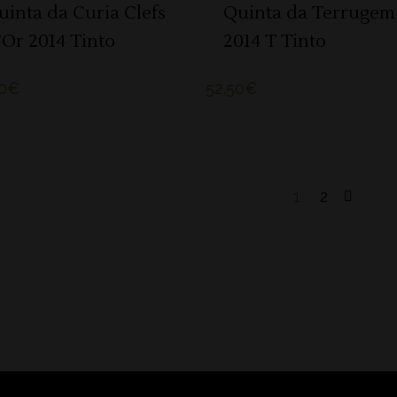
uinta da Curia Clefs
Quinta da Terrugem
’Or 2014 Tinto
2014 T Tinto
0
€
52,50
€
1
2