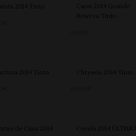
Carm 2014 Grande
atuta 2014 Tinto
Reserva Tinto
0
€
46,50
€
ADICIONAR 🛒
ADICIONAR 🛒
artuxa 2014 Tinto
Chryseia 2014 Tinto
0
€
150,00
€
ADICIONAR 🛒
ADICIONAR 🛒
ortes de Cima 2014
Covela 2014 ÚLTIM