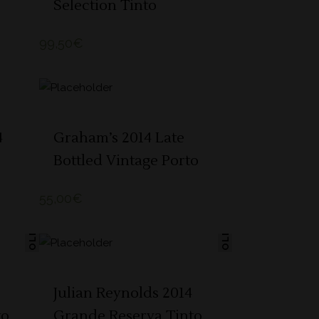
Selection Tinto
99,50
€
ADICIONAR 🛒
4
Graham’s 2014 Late
Bottled Vintage Porto
55,00
€
SOLD
SOLD
LER MAIS
Julian Reynolds 2014
to
Grande Reserva Tinto