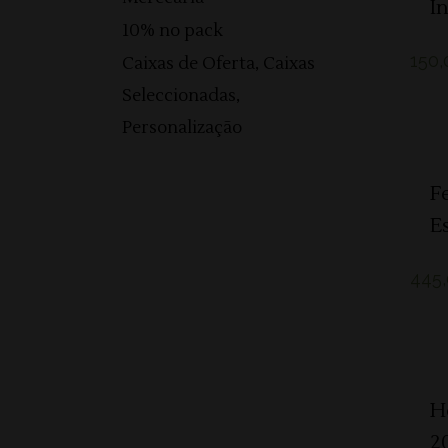
I
10% no pack
150,
Caixas de Oferta, Caixas
Seleccionadas,
Personalização
F
E
445
H
2