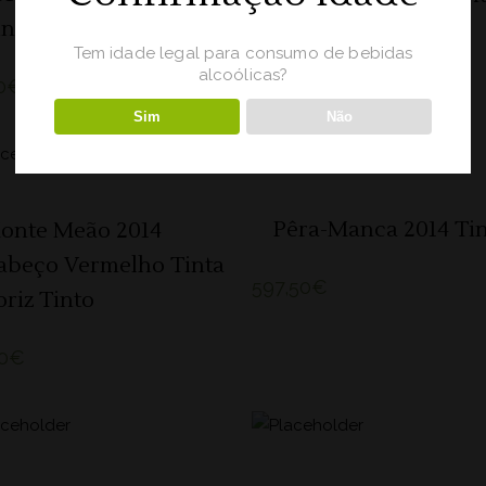
into
39,50
€
Tem idade legal para consumo de bebidas
alcoólicas?
0
€
Sim
Não
SOLD
LER MAIS
ADICIONAR 🛒
Pêra-Manca 2014 Ti
onte Meão 2014
abeço Vermelho Tinta
597,50
€
oriz Tinto
0
€
ADICIONAR 🛒
ADICIONAR 🛒