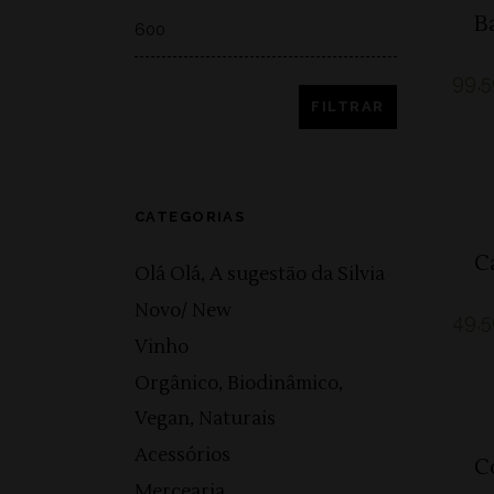
Max
B
price
99,5
FILTRAR
CATEGORIAS
C
Olá Olá, A sugestão da Silvia
Novo/ New
49,5
Vinho
Orgânico, Biodinâmico,
Vegan, Naturais
Acessórios
C
Mercearia