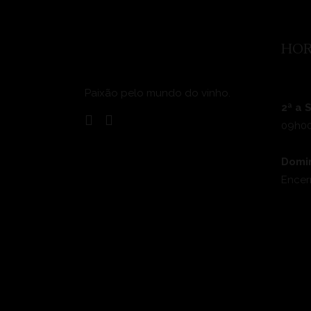
HOR
Paixão pelo mundo do vinho.
2ª a 
09h00
Domi
Encer