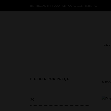
ENTREGAS EM TODO PORTUGAL CONTINENTAL!
LO
FILTRAR POR PREÇO
A mos
Min
price