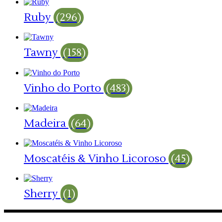
Ruby
(296)
Tawny
(158)
Vinho do Porto
(483)
Madeira
(64)
Moscatéis & Vinho Licoroso
(45)
Sherry
(1)