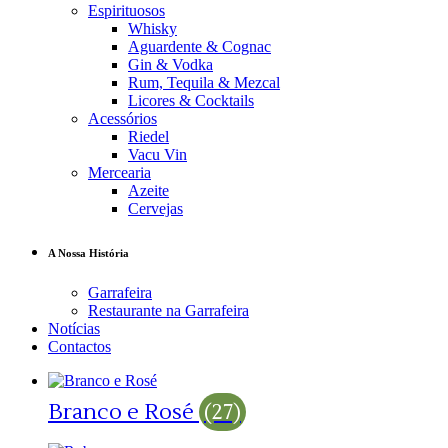
Espirituosos
Whisky
Aguardente & Cognac
Gin & Vodka
Rum, Tequila & Mezcal
Licores & Cocktails
Acessórios
Riedel
Vacu Vin
Mercearia
Azeite
Cervejas
A Nossa História
Garrafeira
Restaurante na Garrafeira
Notícias
Contactos
Branco e Rosé
(27)