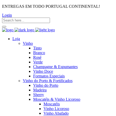
ENTREGAS EM TODO PORTUGAL CONTINENTAL!
Login
Loja
Vinho
Tinto
Branco
Rosé
Verde
Champagne & Espumantes
Vinho Doce
Formatos Especiais
Vinho do Porto & Fortificados
Vinho do Porto
Madeira
Sherry
Moscatéis & Vinho Licoroso
Moscatéis
Vinho Licoroso
Vinho Abafado