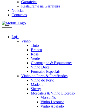
Garrafeira
Restaurante na Garrafeira
Notícias
Contactos
Loja
Vinho
Tinto
Branco
Rosé
Verde
Champagne & Espumantes
Vinho Doce
Formatos Especiais
Vinho do Porto & Fortificados
Vinho do Porto
Madeira
Sherry
Moscatéis & Vinho Licoroso
Moscatéis
Vinho Licoroso
Vinho Abafado