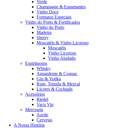
Verde
Champagne & Espumantes
Vinho Doce
Formatos Especiais
Vinho do Porto & Fortificados
Vinho do Porto
Madeira
Sherry
Moscatéis & Vinho Licoroso
Moscatéis
Vinho Licoroso
Vinho Abafado
Espirituosos
Whisky
Aguardente & Cognac
Gin & Vodka
Rum, Tequila & Mezcal
Licores & Cocktails
Acessórios
Riedel
Vacu Vin
Mercearia
Azeite
Cervejas
A Nossa História