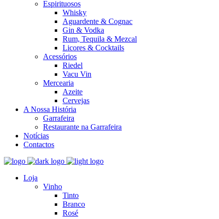
Espirituosos
Whisky
Aguardente & Cognac
Gin & Vodka
Rum, Tequila & Mezcal
Licores & Cocktails
Acessórios
Riedel
Vacu Vin
Mercearia
Azeite
Cervejas
A Nossa História
Garrafeira
Restaurante na Garrafeira
Notícias
Contactos
Loja
Vinho
Tinto
Branco
Rosé