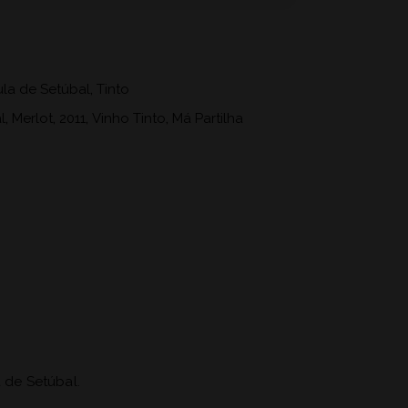
ula de Setúbal
,
Tinto
l
,
Merlot
,
2011
,
Vinho Tinto
,
Má Partilha
 de Setúbal.