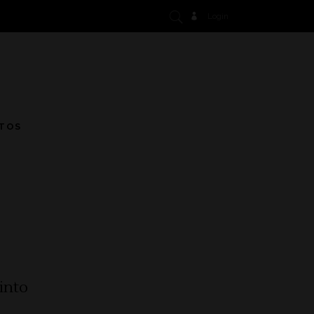
Login
TOS
into