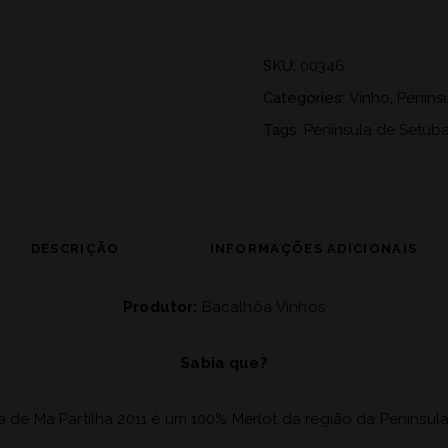
SKU:
00346
Categories:
Vinho
,
Peníns
Tags:
Península de Setúba
DESCRIÇÃO
INFORMAÇÕES ADICIONAIS
Produtor:
Bacalhôa
Vinhos
Sabia que?
ta de Má Partilha 2011 é um 100% Merlot da região da Península