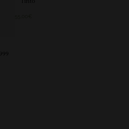
Tinto
55,00
€
999