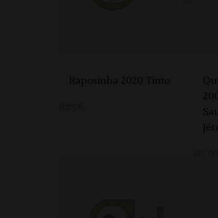
Raposinha 2020 Tinto
Qu
20
6,65
€
Sa
Jér
115,0