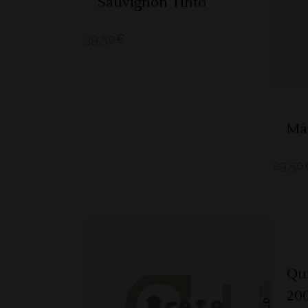
Sauvignon Tinto
39,50
€
Má 
29,50
Qu
20