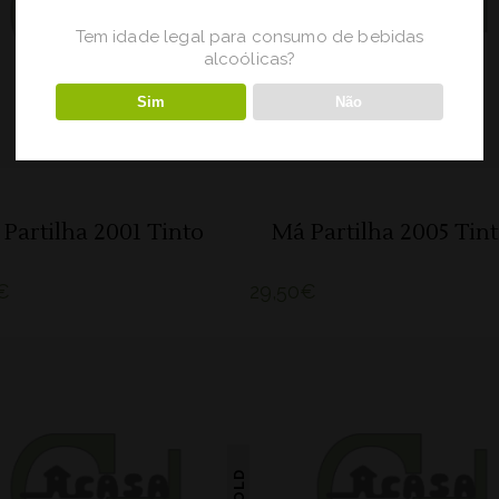
ADICIONAR
ADICIONAR
Tem idade legal para consumo de bebidas
alcoólicas?
Sim
Não
Partilha 2001 Tinto
Má Partilha 2005 Tin
€
29,50
€
SOLD
LER MAIS
ADICIONAR