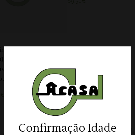
69,50
€
inta da Bacalhôa
01 Cabernet
uvignon Tinto
oboam 3L.
0
€
Confirmação Idade