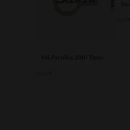
SOLD
LER MAIS
Sa
39,50
Má Partilha 2010 Tinto
29,50
€