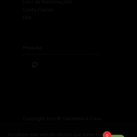
Livro de Reclamações
Conta Cliente
FAQ
Pesquisar
Copyright 2021 © Garrafeira A Casa.
Todos os direitos reservados.
Powered
by
OONIFY
.
Ao utilizar este website declaro que tomei conhecimento
0