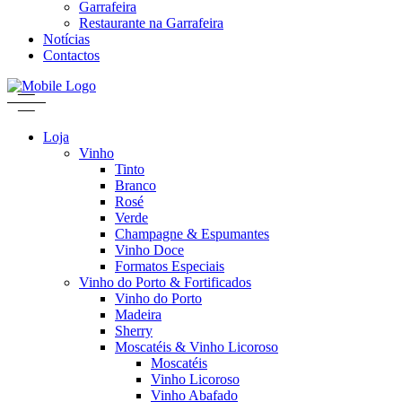
Garrafeira
Restaurante na Garrafeira
Notícias
Contactos
Loja
Vinho
Tinto
Branco
Rosé
Verde
Champagne & Espumantes
Vinho Doce
Formatos Especiais
Vinho do Porto & Fortificados
Vinho do Porto
Madeira
Sherry
Moscatéis & Vinho Licoroso
Moscatéis
Vinho Licoroso
Vinho Abafado