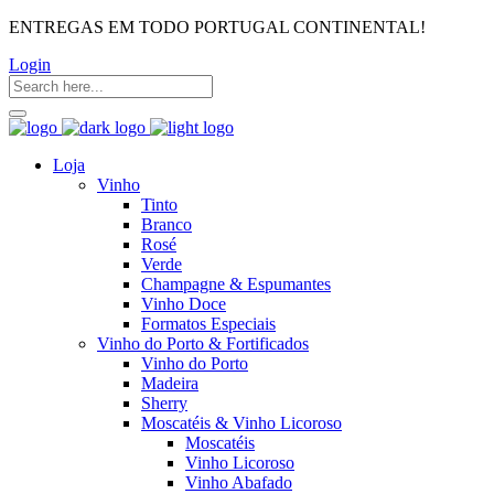
ENTREGAS EM TODO PORTUGAL CONTINENTAL!
Login
Loja
Vinho
Tinto
Branco
Rosé
Verde
Champagne & Espumantes
Vinho Doce
Formatos Especiais
Vinho do Porto & Fortificados
Vinho do Porto
Madeira
Sherry
Moscatéis & Vinho Licoroso
Moscatéis
Vinho Licoroso
Vinho Abafado