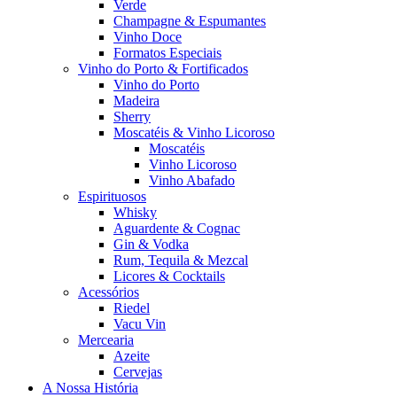
Verde
Champagne & Espumantes
Vinho Doce
Formatos Especiais
Vinho do Porto & Fortificados
Vinho do Porto
Madeira
Sherry
Moscatéis & Vinho Licoroso
Moscatéis
Vinho Licoroso
Vinho Abafado
Espirituosos
Whisky
Aguardente & Cognac
Gin & Vodka
Rum, Tequila & Mezcal
Licores & Cocktails
Acessórios
Riedel
Vacu Vin
Mercearia
Azeite
Cervejas
A Nossa História