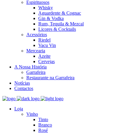
Espirituosos
Whisky
Aguardente & Cognac
Gin & Vodka
Rum, Tequila & Mezcal
Licores & Cocktails
Acessórios
Riedel
Vacu Vin
Mercearia
Azeite
Cervejas
A Nossa História
Garrafeira
Restaurante na Garrafeira
Notícias
Contactos
Loja
Vinho
Tinto
Branco
Rosé