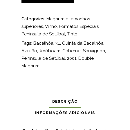
Categories:
Magnum e tamanhos
superiores
,
Vinho
,
Formatos Especiais
,
Península de Setúbal
,
Tinto
Tags:
Bacalhôa
,
3L
,
Quinta da Bacalhôa
,
Azeitão
,
Jeróboam
,
Cabernet Sauvignon
,
Península de Setúbal
,
2001
,
Double
Magnum
DESCRIÇÃO
INFORMAÇÕES ADICIONAIS