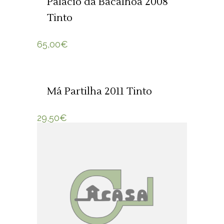
Palácio da Bacalhôa 2008
Tinto
65,00
€
SOLD
LER MAIS
Má Partilha 2011 Tinto
29,50
€
ADICIONAR 🛒