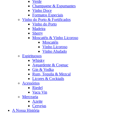
Verde
Champagne & Espumantes
Vinho Doce
Formatos Especiais
Vinho do Porto & Fortificados
Vinho do Porto
Madeira
Sherry
Moscatéis & Vinho Licoroso
Moscatéis
Vinho Licoroso
Vinho Abafado
Espirituosos
Whisky
Aguardente & Cognac
Gin & Vodka
Rum, Tequila & Mezcal
Licores & Cocktails
Acessórios
Riedel
Vacu Vin
Mercearia
Azeite
Cervejas
A Nossa História