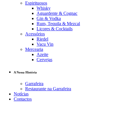
Espirituosos
Whisky
Aguardente & Cognac
Gin & Vodka
Rum, Tequila & Mezcal
Licores & Cocktails
Acessórios
Riedel
Vacu Vin
Mercearia
Azeite
Cervejas
A Nossa História
Garrafeira
Restaurante na Garrafeira
Notícias
Contactos