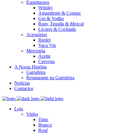
Espirituosos
Whisky
Aguardente & Cognac
Gin & Vodka
Rum, Tequila & Mezcal
Licores & Cocktails
Acessórios
Riedel
Vacu Vin
Mercearia
Azeite
Cervejas
A Nossa História
Garrafeira
Restaurante na Garrafeira
Notícias
Contactos
Loja
Vinho
Tinto
Branco
Rosé