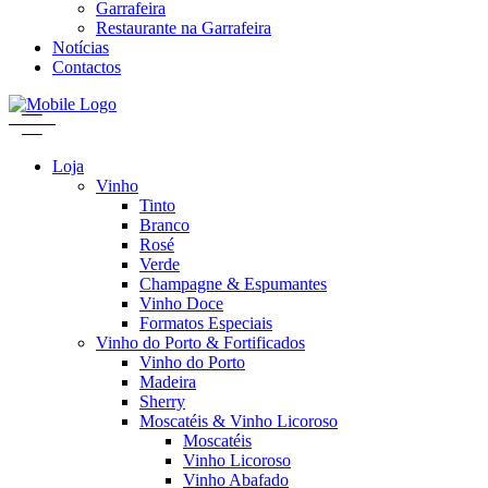
Garrafeira
Restaurante na Garrafeira
Notícias
Contactos
Loja
Vinho
Tinto
Branco
Rosé
Verde
Champagne & Espumantes
Vinho Doce
Formatos Especiais
Vinho do Porto & Fortificados
Vinho do Porto
Madeira
Sherry
Moscatéis & Vinho Licoroso
Moscatéis
Vinho Licoroso
Vinho Abafado