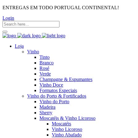
ENTREGAS EM TODO PORTUGAL CONTINENTAL!
Login
Loja
Vinho
Tinto
Branco
Rosé
Verde
Champagne & Espumantes
Vinho Doce
Formatos Especiais
Vinho do Porto & Fortificados
Vinho do Porto
Madeira
Sherry
Moscatéis & Vinho Licoroso
Moscatéis
Vinho Licoroso
Vinho Abafado