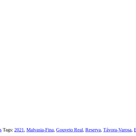
s
Tags:
2021
,
Malvasia-Fina
,
Gouveio Real
,
Reserva
,
Távora-Varosa
,