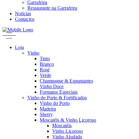
Garrafeira
Restaurante na Garrafeira
Notícias
Contactos
Loja
Vinho
Tinto
Branco
Rosé
Verde
Champagne & Espumantes
Vinho Doce
Formatos Especiais
Vinho do Porto & Fortificados
Vinho do Porto
Madeira
Sherry
Moscatéis & Vinho Licoroso
Moscatéis
Vinho Licoroso
Vinho Abafado