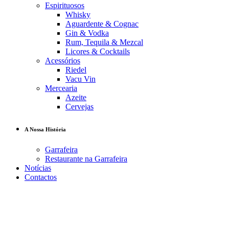
Espirituosos
Whisky
Aguardente & Cognac
Gin & Vodka
Rum, Tequila & Mezcal
Licores & Cocktails
Acessórios
Riedel
Vacu Vin
Mercearia
Azeite
Cervejas
A Nossa História
Garrafeira
Restaurante na Garrafeira
Notícias
Contactos