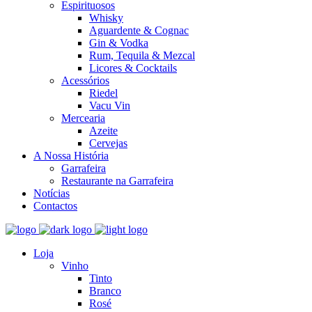
Espirituosos
Whisky
Aguardente & Cognac
Gin & Vodka
Rum, Tequila & Mezcal
Licores & Cocktails
Acessórios
Riedel
Vacu Vin
Mercearia
Azeite
Cervejas
A Nossa História
Garrafeira
Restaurante na Garrafeira
Notícias
Contactos
Loja
Vinho
Tinto
Branco
Rosé