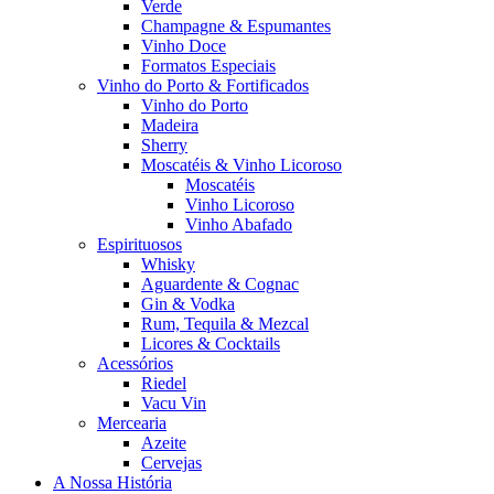
Verde
Champagne & Espumantes
Vinho Doce
Formatos Especiais
Vinho do Porto & Fortificados
Vinho do Porto
Madeira
Sherry
Moscatéis & Vinho Licoroso
Moscatéis
Vinho Licoroso
Vinho Abafado
Espirituosos
Whisky
Aguardente & Cognac
Gin & Vodka
Rum, Tequila & Mezcal
Licores & Cocktails
Acessórios
Riedel
Vacu Vin
Mercearia
Azeite
Cervejas
A Nossa História