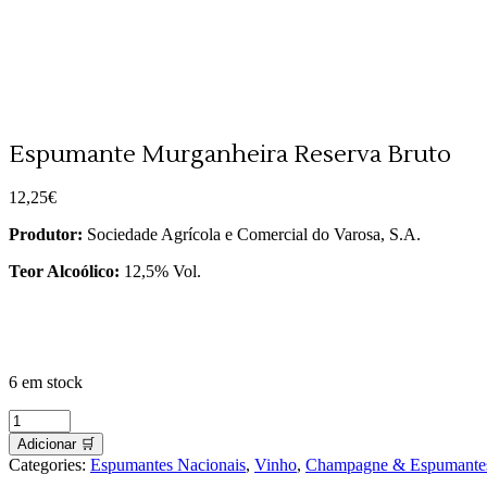
Espumante Murganheira Reserva Bruto
12,25
€
Produtor:
Sociedade Agrícola e Comercial do Varosa, S.A.
Teor Alcoólico:
12,5% Vol.
6 em stock
Espumante
Murganheira
Adicionar 🛒
Reserva
Categories:
Espumantes Nacionais
,
Vinho
,
Champagne & Espumante
Bruto