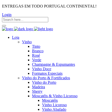
ENTREGAS EM TODO PORTUGAL CONTINENTAL!
Login
Loja
Vinho
Tinto
Branco
Rosé
Verde
Champagne & Espumantes
Vinho Doce
Formatos Especiais
Vinho do Porto & Fortificados
Vinho do Porto
Madeira
Sherry
Moscatéis & Vinho Licoroso
Moscatéis
Vinho Licoroso
Vinho Abafado