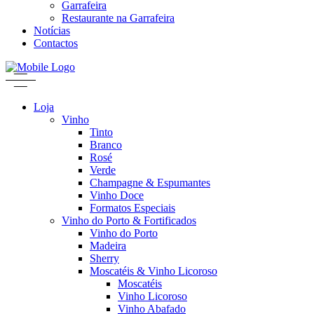
Garrafeira
Restaurante na Garrafeira
Notícias
Contactos
Loja
Vinho
Tinto
Branco
Rosé
Verde
Champagne & Espumantes
Vinho Doce
Formatos Especiais
Vinho do Porto & Fortificados
Vinho do Porto
Madeira
Sherry
Moscatéis & Vinho Licoroso
Moscatéis
Vinho Licoroso
Vinho Abafado