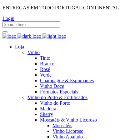
ENTREGAS EM TODO PORTUGAL CONTINENTAL!
Login
Loja
Vinho
Tinto
Branco
Rosé
Verde
Champagne & Espumantes
Vinho Doce
Formatos Especiais
Vinho do Porto & Fortificados
Vinho do Porto
Madeira
Sherry
Moscatéis & Vinho Licoroso
Moscatéis
Vinho Licoroso
Vinho Abafado