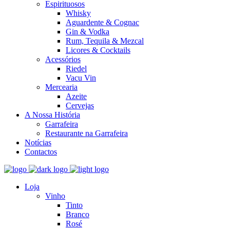
Espirituosos
Whisky
Aguardente & Cognac
Gin & Vodka
Rum, Tequila & Mezcal
Licores & Cocktails
Acessórios
Riedel
Vacu Vin
Mercearia
Azeite
Cervejas
A Nossa História
Garrafeira
Restaurante na Garrafeira
Notícias
Contactos
Loja
Vinho
Tinto
Branco
Rosé