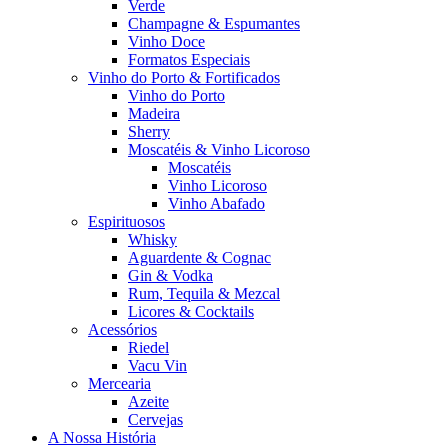
Verde
Champagne & Espumantes
Vinho Doce
Formatos Especiais
Vinho do Porto & Fortificados
Vinho do Porto
Madeira
Sherry
Moscatéis & Vinho Licoroso
Moscatéis
Vinho Licoroso
Vinho Abafado
Espirituosos
Whisky
Aguardente & Cognac
Gin & Vodka
Rum, Tequila & Mezcal
Licores & Cocktails
Acessórios
Riedel
Vacu Vin
Mercearia
Azeite
Cervejas
A Nossa História