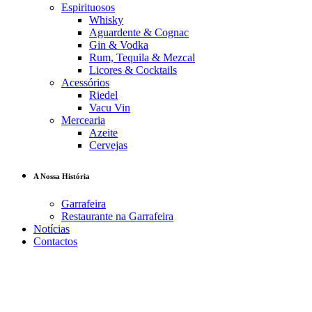
Espirituosos
Whisky
Aguardente & Cognac
Gin & Vodka
Rum, Tequila & Mezcal
Licores & Cocktails
Acessórios
Riedel
Vacu Vin
Mercearia
Azeite
Cervejas
A Nossa História
Garrafeira
Restaurante na Garrafeira
Notícias
Contactos