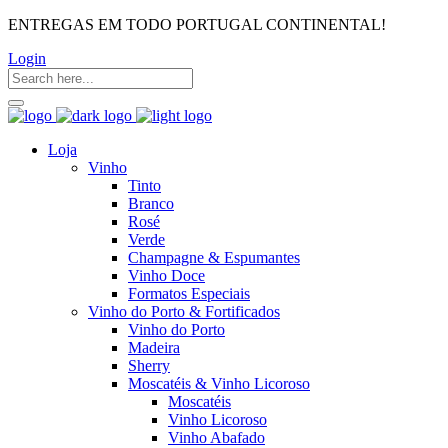
ENTREGAS EM TODO PORTUGAL CONTINENTAL!
Login
Loja
Vinho
Tinto
Branco
Rosé
Verde
Champagne & Espumantes
Vinho Doce
Formatos Especiais
Vinho do Porto & Fortificados
Vinho do Porto
Madeira
Sherry
Moscatéis & Vinho Licoroso
Moscatéis
Vinho Licoroso
Vinho Abafado