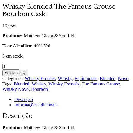
Whisky Blended The Famous Grouse
Bourbon Cask
19,95
€
Produtor:
Matthew Gloag & Son Ltd.
Teor Alcoólico:
40% Vol.
3 em stock
Whisky
Blended
Adicionar 🛒
The
Categories:
Whisky Escoces
,
Whisky
,
Espirituosos
,
Blended
,
Novo
Famous
Tags:
Blended
,
Whisky
,
Whisky Escocês
,
The Famous Grouse
,
Grouse
Whisky Novo
,
Bourbon
Bourbon
Cask
Descrição
quantity
Informações adicionais
Descrição
Produtor:
Matthew Gloag & Son Ltd.