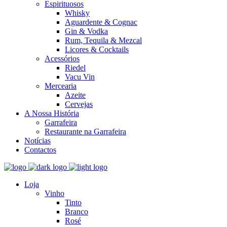
Espirituosos
Whisky
Aguardente & Cognac
Gin & Vodka
Rum, Tequila & Mezcal
Licores & Cocktails
Acessórios
Riedel
Vacu Vin
Mercearia
Azeite
Cervejas
A Nossa História
Garrafeira
Restaurante na Garrafeira
Notícias
Contactos
Loja
Vinho
Tinto
Branco
Rosé