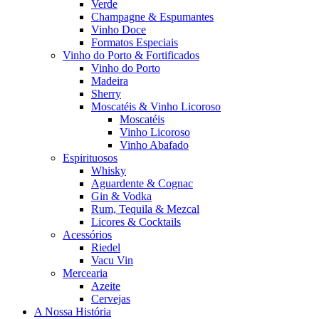
Verde
Champagne & Espumantes
Vinho Doce
Formatos Especiais
Vinho do Porto & Fortificados
Vinho do Porto
Madeira
Sherry
Moscatéis & Vinho Licoroso
Moscatéis
Vinho Licoroso
Vinho Abafado
Espirituosos
Whisky
Aguardente & Cognac
Gin & Vodka
Rum, Tequila & Mezcal
Licores & Cocktails
Acessórios
Riedel
Vacu Vin
Mercearia
Azeite
Cervejas
A Nossa História