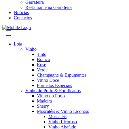
Garrafeira
Restaurante na Garrafeira
Notícias
Contactos
Loja
Vinho
Tinto
Branco
Rosé
Verde
Champagne & Espumantes
Vinho Doce
Formatos Especiais
Vinho do Porto & Fortificados
Vinho do Porto
Madeira
Sherry
Moscatéis & Vinho Licoroso
Moscatéis
Vinho Licoroso
Vinho Abafado