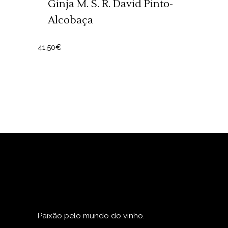
Ginja M. S. R. David Pinto-
Alcobaça
41,50
€
Paixão pelo mundo do vinho.