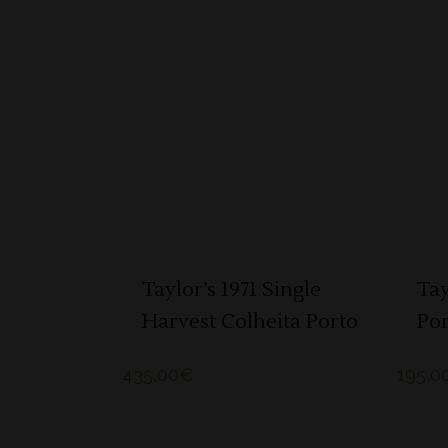
SOLD
LER MAIS
Taylor’s 1971 Single
Tay
Harvest Colheita Porto
Por
435,00
€
195,0