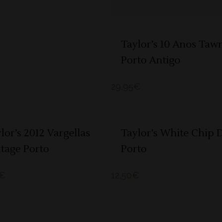
Taylor’s 10 Anos Taw
Porto Antigo
29,95
€
ADICIONAR
LER MAIS
lor’s 2012 Vargellas
Taylor’s White Chip 
tage Porto
Porto
€
12,50
€