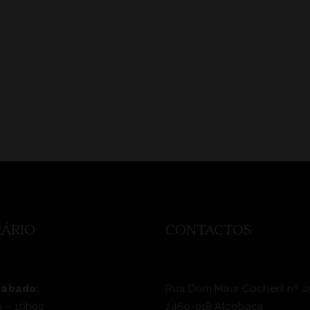
ÁRIO
CONTACTOS
Sábado:
Rua Dom Maur Cocheril nº 2
 – 19h00
2460-018 Alcobaça