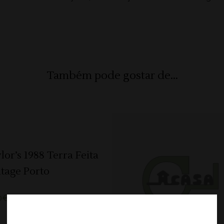
Também pode gostar de...
ADICIONAR
lor’s 1988 Terra Feita
tage Porto
ADICIONAR
0
€