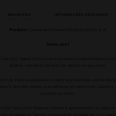
DESCRIÇÃO
INFORMAÇÕES ADICIONAIS
Produtor:
Quinta and Vineyard Bottlers Vinhos, S. A.
Sabia que?
o de 2022, Isabel II tornou-se a primeira monarca britânica a c
platina, marcando 70 anos de serviço ao seu povo.
inho do Porto é elaborado a partir dos melhores vinhos das e
aylor’s, que têm estado a envelhecer em cascos de carvalho,
sucedeu ao trono.
ery Old Tawny Port Platinum Jubilee é apresentado na clássica
nies de idade da Taylor’s, numa edição limitada de 2.000 garra