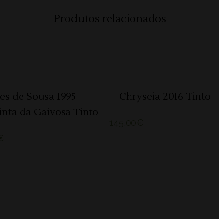
Produtos relacionados
SOLD
LER MAIS
ADICIONAR
es de Sousa 1995
Chryseia 2016 Tinto
nta da Gaivosa Tinto
145,00
€
€