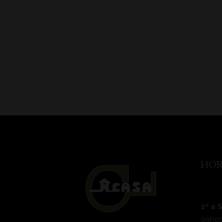
HOR
2ª a 
09h00