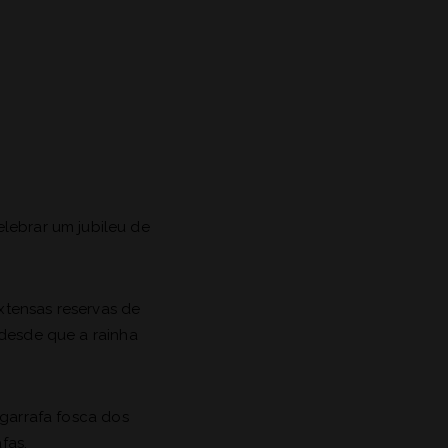
elebrar um jubileu de
xtensas reservas de
 desde que a rainha
 garrafa fosca dos
fas.