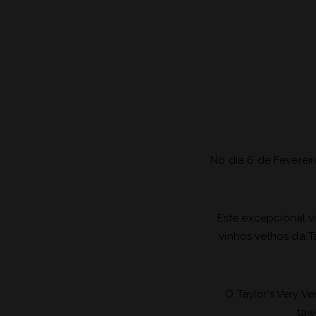
No dia 6 de Fevereir
Este excepcional v
vinhos velhos da T
O Taylor’s Very V
taw