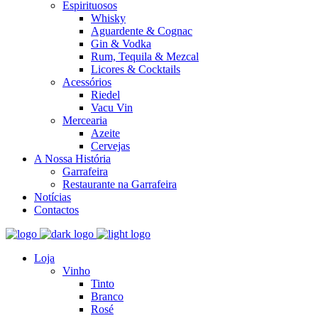
Espirituosos
Whisky
Aguardente & Cognac
Gin & Vodka
Rum, Tequila & Mezcal
Licores & Cocktails
Acessórios
Riedel
Vacu Vin
Mercearia
Azeite
Cervejas
A Nossa História
Garrafeira
Restaurante na Garrafeira
Notícias
Contactos
Loja
Vinho
Tinto
Branco
Rosé