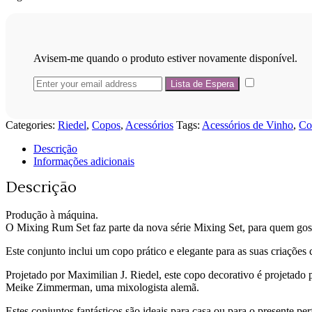
Avisem-me quando o produto estiver novamente disponível.
Categories:
Riedel
,
Copos
,
Acessórios
Tags:
Acessórios de Vinho
,
Co
Descrição
Informações adicionais
Descrição
Produção à máquina.
O Mixing Rum Set faz parte da nova série Mixing Set, para quem gosta 
Este conjunto inclui um copo prático e elegante para as suas criações
Projetado por Maximilian J. Riedel, este copo decorativo é projetado
Meike Zimmerman, uma mixologista alemã.
Estes conjuntos fantásticos são ideais para casa ou para o presente perf