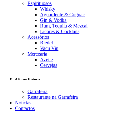
Espirituosos
Whisky
Aguardente & Cognac
Gin & Vodka
Rum, Tequila & Mezcal
Licores & Cocktails
Acessórios
Riedel
Vacu Vin
Mercearia
Azeite
Cervejas
A Nossa História
Garrafeira
Restaurante na Garrafeira
Notícias
Contactos