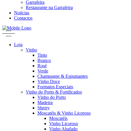
Garrafeira
Restaurante na Garrafeira
Notícias
Contactos
Loja
Vinho
Tinto
Branco
Rosé
Verde
Champagne & Espumantes
Vinho Doce
Formatos Especiais
Vinho do Porto & Fortificados
Vinho do Porto
Madeira
Sherry
Moscatéis & Vinho Licoroso
Moscatéis
Vinho Licoroso
Vinho Abafado