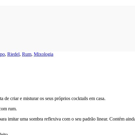
po
,
Riedel
,
Rum
,
Mixologia
de criar e misturar os seus próprios cocktails em casa.
 com rum.
 para imitar uma sombra reflexiva com o seu padrão linear. Contém ain
eito.