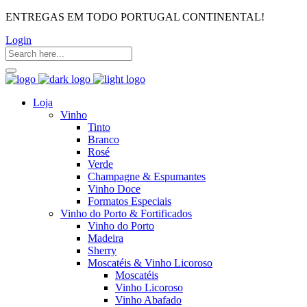
ENTREGAS EM TODO PORTUGAL CONTINENTAL!
Login
Loja
Vinho
Tinto
Branco
Rosé
Verde
Champagne & Espumantes
Vinho Doce
Formatos Especiais
Vinho do Porto & Fortificados
Vinho do Porto
Madeira
Sherry
Moscatéis & Vinho Licoroso
Moscatéis
Vinho Licoroso
Vinho Abafado