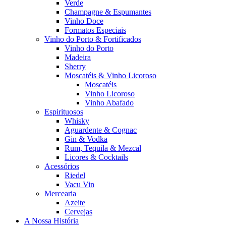
Verde
Champagne & Espumantes
Vinho Doce
Formatos Especiais
Vinho do Porto & Fortificados
Vinho do Porto
Madeira
Sherry
Moscatéis & Vinho Licoroso
Moscatéis
Vinho Licoroso
Vinho Abafado
Espirituosos
Whisky
Aguardente & Cognac
Gin & Vodka
Rum, Tequila & Mezcal
Licores & Cocktails
Acessórios
Riedel
Vacu Vin
Mercearia
Azeite
Cervejas
A Nossa História