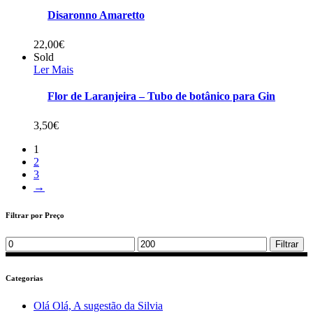
Disaronno Amaretto
22,00
€
Sold
Ler Mais
Flor de Laranjeira – Tubo de botânico para Gin
3,50
€
1
2
3
→
Filtrar por Preço
Min
Max
Filtrar
price
price
Categorias
Olá Olá, A sugestão da Silvia