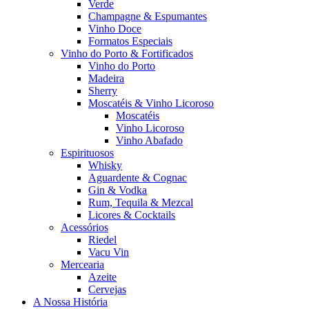
Verde
Champagne & Espumantes
Vinho Doce
Formatos Especiais
Vinho do Porto & Fortificados
Vinho do Porto
Madeira
Sherry
Moscatéis & Vinho Licoroso
Moscatéis
Vinho Licoroso
Vinho Abafado
Espirituosos
Whisky
Aguardente & Cognac
Gin & Vodka
Rum, Tequila & Mezcal
Licores & Cocktails
Acessórios
Riedel
Vacu Vin
Mercearia
Azeite
Cervejas
A Nossa História