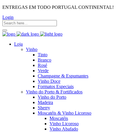
ENTREGAS EM TODO PORTUGAL CONTINENTAL!
Login
Loja
Vinho
Tinto
Branco
Rosé
Verde
Champagne & Espumantes
Vinho Doce
Formatos Especiais
Vinho do Porto & Fortificados
Vinho do Porto
Madeira
Sherry
Moscatéis & Vinho Licoroso
Moscatéis
Vinho Licoroso
Vinho Abafado