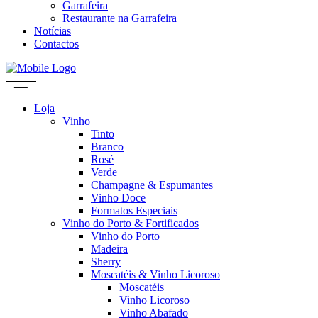
Garrafeira
Restaurante na Garrafeira
Notícias
Contactos
Loja
Vinho
Tinto
Branco
Rosé
Verde
Champagne & Espumantes
Vinho Doce
Formatos Especiais
Vinho do Porto & Fortificados
Vinho do Porto
Madeira
Sherry
Moscatéis & Vinho Licoroso
Moscatéis
Vinho Licoroso
Vinho Abafado