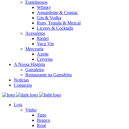
Espirituosos
Whisky
Aguardente & Cognac
Gin & Vodka
Rum, Tequila & Mezcal
Licores & Cocktails
Acessórios
Riedel
Vacu Vin
Mercearia
Azeite
Cervejas
A Nossa História
Garrafeira
Restaurante na Garrafeira
Notícias
Contactos
Loja
Vinho
Tinto
Branco
Rosé