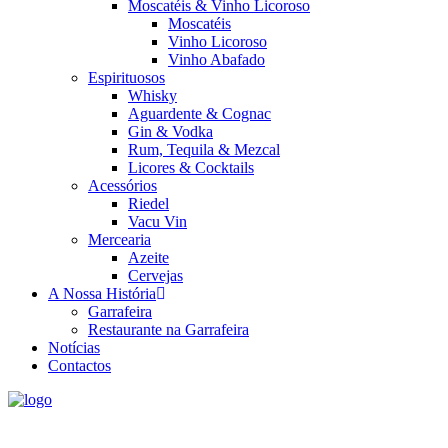
Moscatéis & Vinho Licoroso
Moscatéis
Vinho Licoroso
Vinho Abafado
Espirituosos
Whisky
Aguardente & Cognac
Gin & Vodka
Rum, Tequila & Mezcal
Licores & Cocktails
Acessórios
Riedel
Vacu Vin
Mercearia
Azeite
Cervejas
A Nossa História
Garrafeira
Restaurante na Garrafeira
Notícias
Contactos