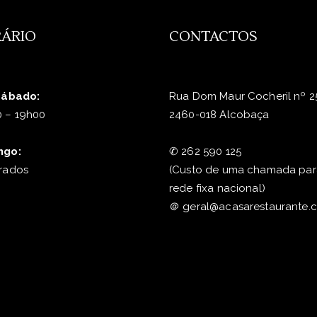
ÁRIO
CONTACTOS
Sábado:
Rua Dom Maur Cocheril nº 2
 – 19h00
2460-018 Alcobaça
ngo:
✆
262 590 125
rados
(Custo de uma chamada par
rede fixa nacional)
＠
geral@acasarestaurante.