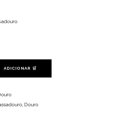
sadouro
ADICIONAR 🛒
Douro
assadouro
,
Douro