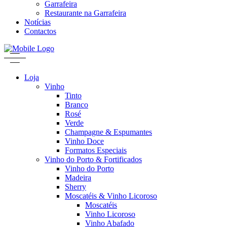
Garrafeira
Restaurante na Garrafeira
Notícias
Contactos
Loja
Vinho
Tinto
Branco
Rosé
Verde
Champagne & Espumantes
Vinho Doce
Formatos Especiais
Vinho do Porto & Fortificados
Vinho do Porto
Madeira
Sherry
Moscatéis & Vinho Licoroso
Moscatéis
Vinho Licoroso
Vinho Abafado