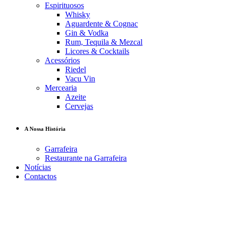
Espirituosos
Whisky
Aguardente & Cognac
Gin & Vodka
Rum, Tequila & Mezcal
Licores & Cocktails
Acessórios
Riedel
Vacu Vin
Mercearia
Azeite
Cervejas
A Nossa História
Garrafeira
Restaurante na Garrafeira
Notícias
Contactos