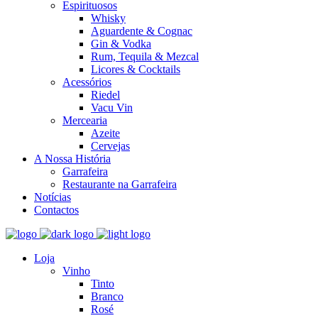
Espirituosos
Whisky
Aguardente & Cognac
Gin & Vodka
Rum, Tequila & Mezcal
Licores & Cocktails
Acessórios
Riedel
Vacu Vin
Mercearia
Azeite
Cervejas
A Nossa História
Garrafeira
Restaurante na Garrafeira
Notícias
Contactos
Loja
Vinho
Tinto
Branco
Rosé