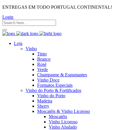
ENTREGAS EM TODO PORTUGAL CONTINENTAL!
Login
Loja
Vinho
Tinto
Branco
Rosé
Verde
Champagne & Espumantes
Vinho Doce
Formatos Especiais
Vinho do Porto & Fortificados
Vinho do Porto
Madeira
Sherry
Moscatéis & Vinho Licoroso
Moscatéis
Vinho Licoroso
Vinho Abafado