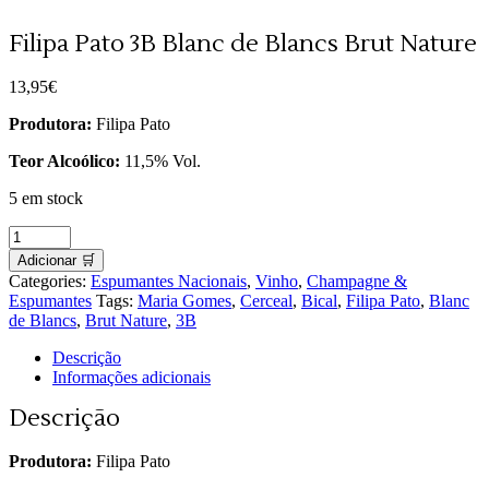
Filipa Pato 3B Blanc de Blancs Brut Nature
13,95
€
Produtora:
Filipa Pato
Teor Alcoólico:
11,5% Vol.
5 em stock
Filipa
Pato
Adicionar 🛒
3B
Categories:
Espumantes Nacionais
,
Vinho
,
Champagne &
Blanc
Espumantes
Tags:
Maria Gomes
,
Cerceal
,
Bical
,
Filipa Pato
,
Blanc
de
de Blancs
,
Brut Nature
,
3B
Blancs
Brut
Descrição
Nature
Informações adicionais
quantity
Descrição
Produtora:
Filipa Pato