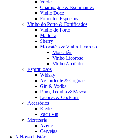
Verde
Champagne & Espumantes
Vinho Doce
Formatos Especiais
Vinho do Porto & Fortificados
Vinho do Porto
Madeira
Sherry
Moscatéis & Vinho Licoroso
Moscatéis
Vinho Licoroso
Vinho Abafado
Espirituosos
Whisky
Aguardente & Cognac
Gin & Vodka
Rum, Tequila & Mezcal
Licores & Cocktails
Acessórios
Riedel
Vacu Vin
Mercearia
Azeite
Cervejas
A Nossa História