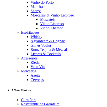
Vinho do Porto
Madeira
Sherry
Moscatéis & Vinho Licoroso
Moscatéis
Vinho Licoroso
Vinho Abafado
Espirituosos
Whisky
Aguardente & Cognac
Gin & Vodka
Rum, Tequila & Mezcal
Licores & Cocktails
Acessórios
Riedel
Vacu Vin
Mercearia
Azeite
Cervejas
A Nossa História
Garrafeira
Restaurante na Garrafeira