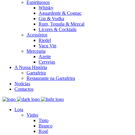
Espirituosos
Whisky
Aguardente & Cognac
Gin & Vodka
Rum, Tequila & Mezcal
Licores & Cocktails
Acessórios
Riedel
Vacu Vin
Mercearia
Azeite
Cervejas
A Nossa História
Garrafeira
Restaurante na Garrafeira
Notícias
Contactos
Loja
Vinho
Tinto
Branco
Rosé