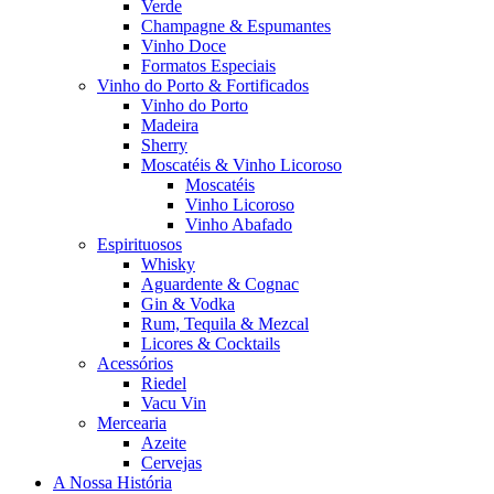
Verde
Champagne & Espumantes
Vinho Doce
Formatos Especiais
Vinho do Porto & Fortificados
Vinho do Porto
Madeira
Sherry
Moscatéis & Vinho Licoroso
Moscatéis
Vinho Licoroso
Vinho Abafado
Espirituosos
Whisky
Aguardente & Cognac
Gin & Vodka
Rum, Tequila & Mezcal
Licores & Cocktails
Acessórios
Riedel
Vacu Vin
Mercearia
Azeite
Cervejas
A Nossa História