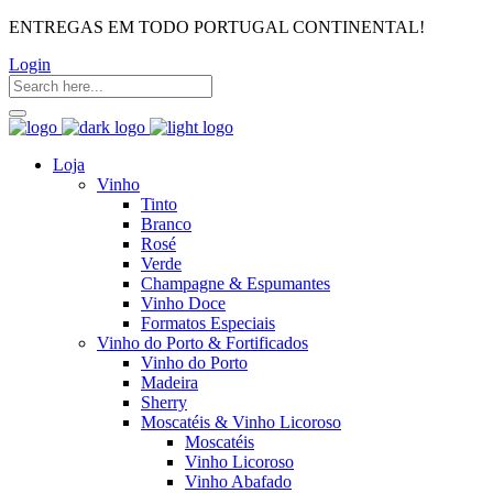
ENTREGAS EM TODO PORTUGAL CONTINENTAL!
Login
Loja
Vinho
Tinto
Branco
Rosé
Verde
Champagne & Espumantes
Vinho Doce
Formatos Especiais
Vinho do Porto & Fortificados
Vinho do Porto
Madeira
Sherry
Moscatéis & Vinho Licoroso
Moscatéis
Vinho Licoroso
Vinho Abafado