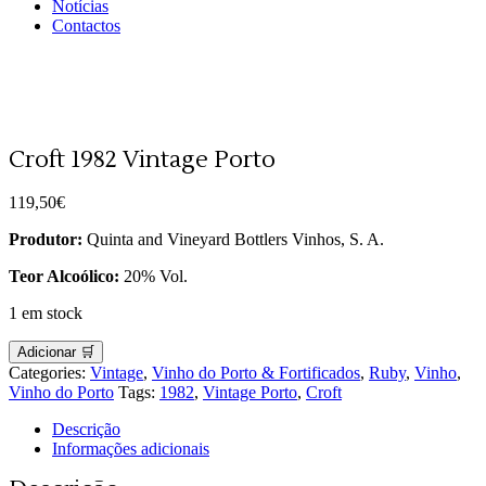
Notícias
Contactos
Croft 1982 Vintage Porto
119,50
€
Produtor:
Quinta and Vineyard Bottlers Vinhos, S. A.
Teor Alcoólico:
20% Vol.
1 em stock
Adicionar 🛒
Categories:
Vintage
,
Vinho do Porto & Fortificados
,
Ruby
,
Vinho
,
Vinho do Porto
Tags:
1982
,
Vintage Porto
,
Croft
Descrição
Informações adicionais