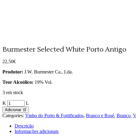
Burmester Selected White Porto Antigo
22,50
€
Produtor:
J.W. Burmester Ca., Lda.
Teor Alcoólico:
19% Vol.
3 em stock
Burmester
Selected
Adicionar 🛒
White
Categories:
Vinho do Porto & Fortificados
,
Branco e Rosé
,
Branco
,
V
Porto
Antigo
Descrição
quantity
Informações adicionais