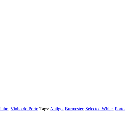
inho
,
Vinho do Porto
Tags:
Antigo
,
Burmester
,
Selected White
,
Porto