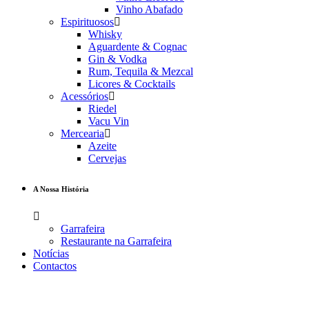
Vinho Abafado
Espirituosos
Whisky
Aguardente & Cognac
Gin & Vodka
Rum, Tequila & Mezcal
Licores & Cocktails
Acessórios
Riedel
Vacu Vin
Mercearia
Azeite
Cervejas
A Nossa História
Garrafeira
Restaurante na Garrafeira
Notícias
Contactos