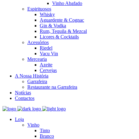
Vinho Abafado
Espirituosos
Whisky
Aguardente & Cognac
Gin & Vodka
Rum, Tequila & Mezcal
Licores & Cocktails
Acessórios
Riedel
Vacu Vin
Mercearia
Azeite
Cervejas
A Nossa História
Garrafeira
Restaurante na Garrafeira
Notícias
Contactos
Loja
Vinho
Tinto
Branco