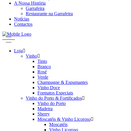
A Nossa História
Garrafeira
Restaurante na Garrafeira
Notícias
Contactos
Loja
Vinho
Tinto
Branco
Rosé
Verde
Champagne & Espumantes
Vinho Doce
Formatos Especiais
Vinho do Porto & Fortificados
Vinho do Porto
Madeira
Sherry
Moscatéis & Vinho Licoroso
Moscatéis
Vinho Licoroso