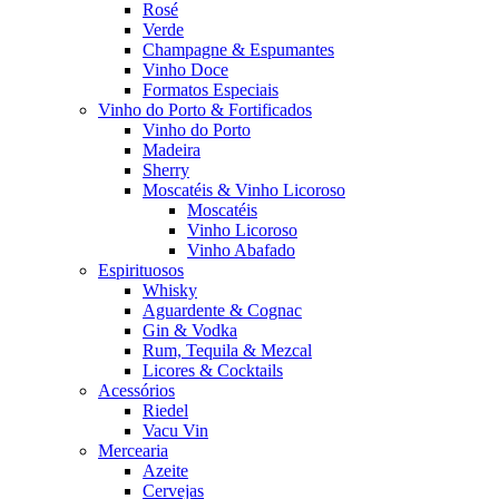
Rosé
Verde
Champagne & Espumantes
Vinho Doce
Formatos Especiais
Vinho do Porto & Fortificados
Vinho do Porto
Madeira
Sherry
Moscatéis & Vinho Licoroso
Moscatéis
Vinho Licoroso
Vinho Abafado
Espirituosos
Whisky
Aguardente & Cognac
Gin & Vodka
Rum, Tequila & Mezcal
Licores & Cocktails
Acessórios
Riedel
Vacu Vin
Mercearia
Azeite
Cervejas