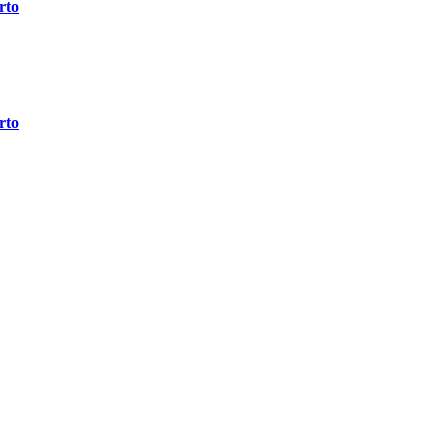
rto
rto