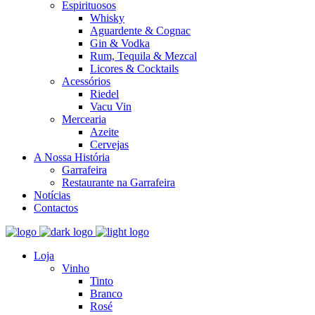
Espirituosos
Whisky
Aguardente & Cognac
Gin & Vodka
Rum, Tequila & Mezcal
Licores & Cocktails
Acessórios
Riedel
Vacu Vin
Mercearia
Azeite
Cervejas
A Nossa História
Garrafeira
Restaurante na Garrafeira
Notícias
Contactos
Loja
Vinho
Tinto
Branco
Rosé