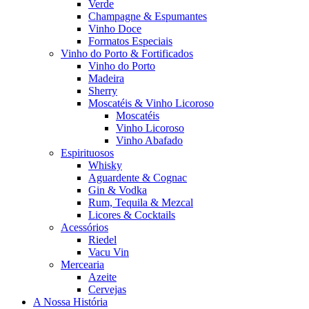
Verde
Champagne & Espumantes
Vinho Doce
Formatos Especiais
Vinho do Porto & Fortificados
Vinho do Porto
Madeira
Sherry
Moscatéis & Vinho Licoroso
Moscatéis
Vinho Licoroso
Vinho Abafado
Espirituosos
Whisky
Aguardente & Cognac
Gin & Vodka
Rum, Tequila & Mezcal
Licores & Cocktails
Acessórios
Riedel
Vacu Vin
Mercearia
Azeite
Cervejas
A Nossa História