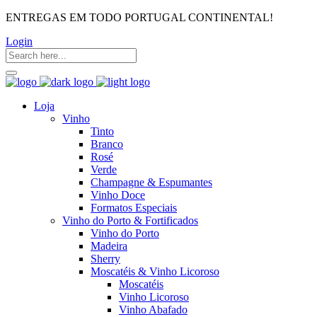
ENTREGAS EM TODO PORTUGAL CONTINENTAL!
Login
Loja
Vinho
Tinto
Branco
Rosé
Verde
Champagne & Espumantes
Vinho Doce
Formatos Especiais
Vinho do Porto & Fortificados
Vinho do Porto
Madeira
Sherry
Moscatéis & Vinho Licoroso
Moscatéis
Vinho Licoroso
Vinho Abafado