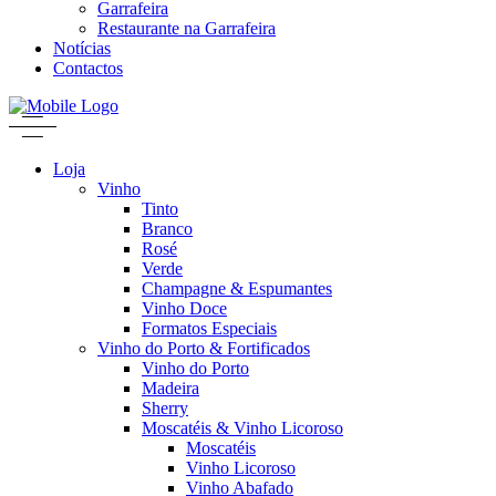
Garrafeira
Restaurante na Garrafeira
Notícias
Contactos
Loja
Vinho
Tinto
Branco
Rosé
Verde
Champagne & Espumantes
Vinho Doce
Formatos Especiais
Vinho do Porto & Fortificados
Vinho do Porto
Madeira
Sherry
Moscatéis & Vinho Licoroso
Moscatéis
Vinho Licoroso
Vinho Abafado