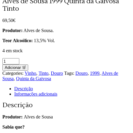
Alves de Sousa 1999 Quinta da Gaivosa
Tinto
69,50
€
Produtor:
Alves de Sousa.
Teor Alcoólico:
13,5% Vol.
4 em stock
Alves
de
Adicionar 🛒
Sousa
Categories:
Vinho
,
Tinto
,
Douro
Tags:
Douro
,
1999
,
Alves de
1999
Sousa
,
Quinta da Gaivosa
Quinta
da
Descrição
Gaivosa
Informações adicionais
Tinto
quantity
Descrição
Produtor:
Alves de Sousa
Sabia que?