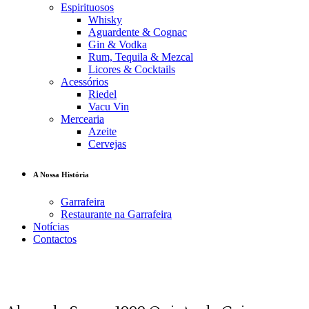
Espirituosos
Whisky
Aguardente & Cognac
Gin & Vodka
Rum, Tequila & Mezcal
Licores & Cocktails
Acessórios
Riedel
Vacu Vin
Mercearia
Azeite
Cervejas
A Nossa História
Garrafeira
Restaurante na Garrafeira
Notícias
Contactos