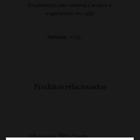
Envelhecido pelo sistema Canteiro e
engarrafado em 1997.
Tamanho
0,75L
Produtos relacionados
ADICIONAR 🛒
Chryseia 2012 Tinto