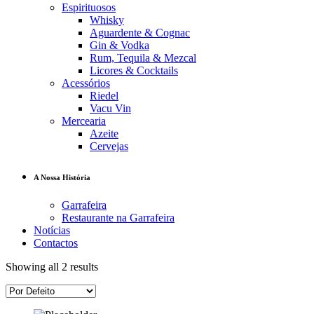
Espirituosos
Whisky
Aguardente & Cognac
Gin & Vodka
Rum, Tequila & Mezcal
Licores & Cocktails
Acessórios
Riedel
Vacu Vin
Mercearia
Azeite
Cervejas
A Nossa História
Garrafeira
Restaurante na Garrafeira
Notícias
Contactos
Showing all 2 results