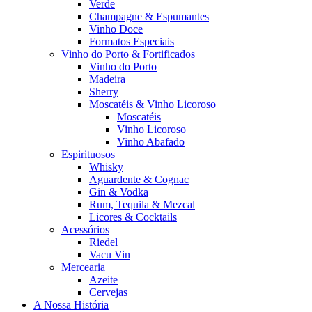
Verde
Champagne & Espumantes
Vinho Doce
Formatos Especiais
Vinho do Porto & Fortificados
Vinho do Porto
Madeira
Sherry
Moscatéis & Vinho Licoroso
Moscatéis
Vinho Licoroso
Vinho Abafado
Espirituosos
Whisky
Aguardente & Cognac
Gin & Vodka
Rum, Tequila & Mezcal
Licores & Cocktails
Acessórios
Riedel
Vacu Vin
Mercearia
Azeite
Cervejas
A Nossa História