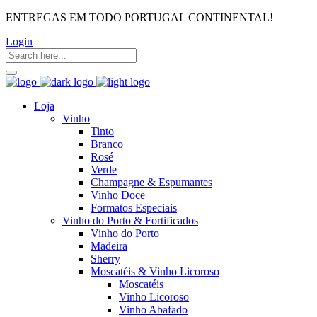
ENTREGAS EM TODO PORTUGAL CONTINENTAL!
Login
Loja
Vinho
Tinto
Branco
Rosé
Verde
Champagne & Espumantes
Vinho Doce
Formatos Especiais
Vinho do Porto & Fortificados
Vinho do Porto
Madeira
Sherry
Moscatéis & Vinho Licoroso
Moscatéis
Vinho Licoroso
Vinho Abafado