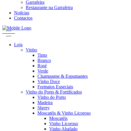
Garrafeira
Restaurante na Garrafeira
Notícias
Contactos
Loja
Vinho
Tinto
Branco
Rosé
Verde
Champagne & Espumantes
Vinho Doce
Formatos Especiais
Vinho do Porto & Fortificados
Vinho do Porto
Madeira
Sherry
Moscatéis & Vinho Licoroso
Moscatéis
Vinho Licoroso
Vinho Abafado