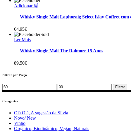
Adicionar 🛒
Whisky Single Malt Laphoraig Select Islay Coffret com
64,95
€
Sold
Ler Mais
Whisky Single Malt The Dalmore 15 Anos
89,50
€
Filtrar por Preço
Min
Max
Filtrar
price
price
Categorias
Olá Olá, A sugestão da Silvia
Novo/ New
Vinho
Orgânico, Biodinâmico, Vegan, Naturais