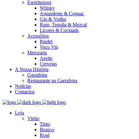
Espirituosos
Whisky
Aguardente & Cognac
Gin & Vodka
Rum, Tequila & Mezcal
Licores & Cocktails
Acessórios
Riedel
Vacu Vin
Mercearia
Azeite
Cervejas
A Nossa História
Garrafeira
Restaurante na Garrafeira
Notícias
Contactos
Loja
Vinho
Tinto
Branco
Rosé