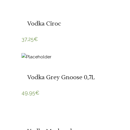
SOLD
LER MAIS
Vodka Cîroc
37,25
€
ADICIONAR 🛒
Vodka Grey Gnoose 0,7L
49,95
€
ADICIONAR 🛒