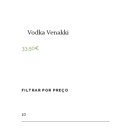
ADICIONAR 🛒
Vodka Venakki
33,50
€
FILTRAR POR PREÇO
Min
price