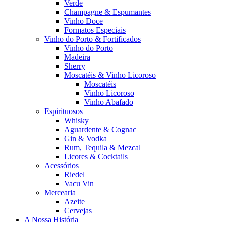
Verde
Champagne & Espumantes
Vinho Doce
Formatos Especiais
Vinho do Porto & Fortificados
Vinho do Porto
Madeira
Sherry
Moscatéis & Vinho Licoroso
Moscatéis
Vinho Licoroso
Vinho Abafado
Espirituosos
Whisky
Aguardente & Cognac
Gin & Vodka
Rum, Tequila & Mezcal
Licores & Cocktails
Acessórios
Riedel
Vacu Vin
Mercearia
Azeite
Cervejas
A Nossa História