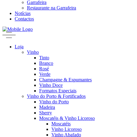
Garrafeira
Restaurante na Garrafeira
Notícias
Contactos
Loja
Vinho
Tinto
Branco
Rosé
Verde
Champagne & Espumantes
Vinho Doce
Formatos Especiais
Vinho do Porto & Fortificados
Vinho do Porto
Madeira
Sherry
Moscatéis & Vinho Licoroso
Moscatéis
Vinho Licoroso
Vinho Abafado