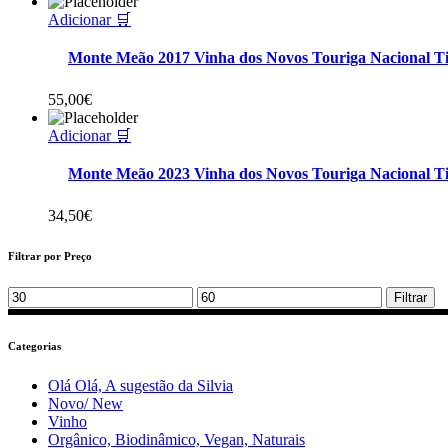
Adicionar 🛒
Monte Meão 2017 Vinha dos Novos Touriga Nacional T
55,00
€
Adicionar 🛒
Monte Meão 2023 Vinha dos Novos Touriga Nacional T
34,50
€
Filtrar por Preço
Min
Max
Filtrar
price
price
Categorias
Olá Olá, A sugestão da Silvia
Novo/ New
Vinho
Orgânico, Biodinâmico, Vegan, Naturais