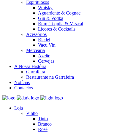
Espirituosos
Whisky
Aguardente & Cognac
Gin & Vodka
Rum, Tequila & Mezcal
Licores & Cocktails
Acessórios
Riedel
Vacu Vin
Mercearia
Azeite
Cervejas
A Nossa História
Garrafeira
Restaurante na Garrafeira
Notícias
Contactos
Loja
Vinho
Tinto
Branco
Rosé