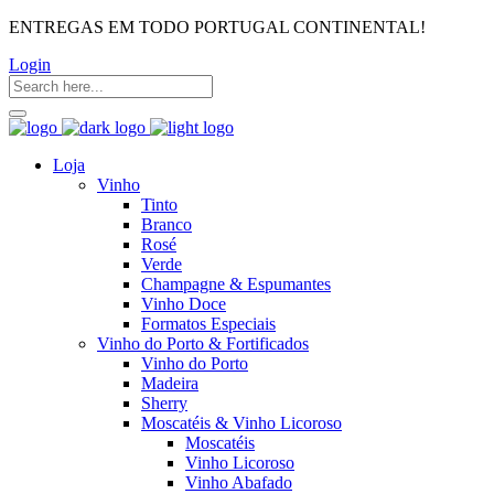
ENTREGAS EM TODO PORTUGAL CONTINENTAL!
Login
Loja
Vinho
Tinto
Branco
Rosé
Verde
Champagne & Espumantes
Vinho Doce
Formatos Especiais
Vinho do Porto & Fortificados
Vinho do Porto
Madeira
Sherry
Moscatéis & Vinho Licoroso
Moscatéis
Vinho Licoroso
Vinho Abafado