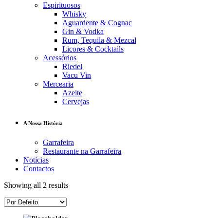
Espirituosos
Whisky
Aguardente & Cognac
Gin & Vodka
Rum, Tequila & Mezcal
Licores & Cocktails
Acessórios
Riedel
Vacu Vin
Mercearia
Azeite
Cervejas
A Nossa História
Garrafeira
Restaurante na Garrafeira
Notícias
Contactos
Showing all 2 results