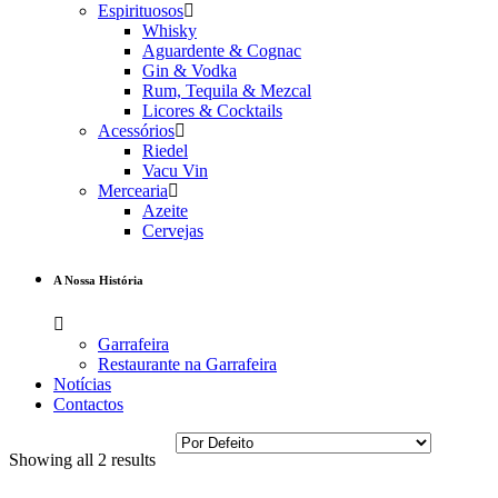
Espirituosos
Whisky
Aguardente & Cognac
Gin & Vodka
Rum, Tequila & Mezcal
Licores & Cocktails
Acessórios
Riedel
Vacu Vin
Mercearia
Azeite
Cervejas
A Nossa História
Garrafeira
Restaurante na Garrafeira
Notícias
Contactos
Showing all 2 results