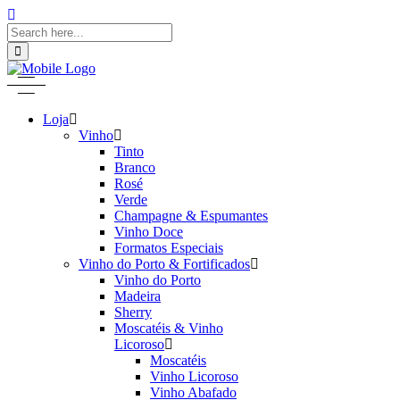
Loja
Vinho
Tinto
Branco
Rosé
Verde
Champagne & Espumantes
Vinho Doce
Formatos Especiais
Vinho do Porto & Fortificados
Vinho do Porto
Madeira
Sherry
Moscatéis & Vinho
Licoroso
Moscatéis
Vinho Licoroso
Vinho Abafado