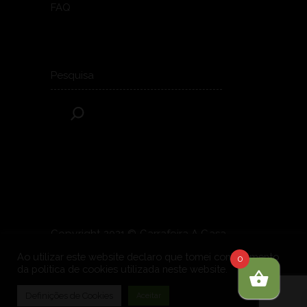
FAQ
Pesquisar
Copyright 2021 © Garrafeira A Casa.
Todos os direitos reservados.
Powered
Ao utilizar este website declaro que tomei conhecimento
0
da politica de cookies utilizada neste website.
by
OONIFY
.
Definições de Cookies
Aceitar