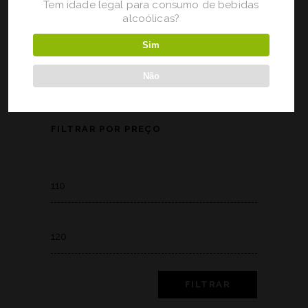
Tem idade legal para consumo de bebidas
alcoólicas?
119,50
€
Sim
Não
FILTRAR POR PREÇO
Min
price
Max
price
FILTRAR