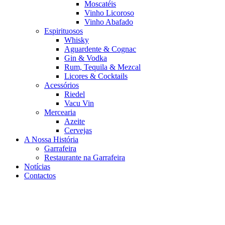
Moscatéis
Vinho Licoroso
Vinho Abafado
Espirituosos
Whisky
Aguardente & Cognac
Gin & Vodka
Rum, Tequila & Mezcal
Licores & Cocktails
Acessórios
Riedel
Vacu Vin
Mercearia
Azeite
Cervejas
A Nossa História
Garrafeira
Restaurante na Garrafeira
Notícias
Contactos