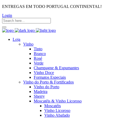
ENTREGAS EM TODO PORTUGAL CONTINENTAL!
Login
Loja
Vinho
Tinto
Branco
Rosé
Verde
Champagne & Espumantes
Vinho Doce
Formatos Especiais
Vinho do Porto & Fortificados
Vinho do Porto
Madeira
Sherry
Moscatéis & Vinho Licoroso
Moscatéis
Vinho Licoroso
Vinho Abafado