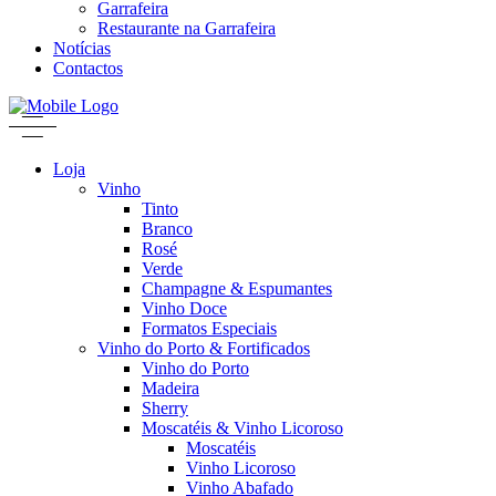
Garrafeira
Restaurante na Garrafeira
Notícias
Contactos
Loja
Vinho
Tinto
Branco
Rosé
Verde
Champagne & Espumantes
Vinho Doce
Formatos Especiais
Vinho do Porto & Fortificados
Vinho do Porto
Madeira
Sherry
Moscatéis & Vinho Licoroso
Moscatéis
Vinho Licoroso
Vinho Abafado