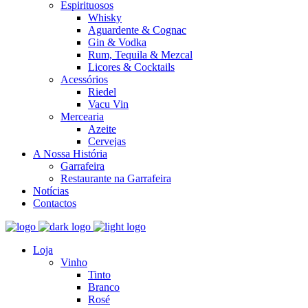
Espirituosos
Whisky
Aguardente & Cognac
Gin & Vodka
Rum, Tequila & Mezcal
Licores & Cocktails
Acessórios
Riedel
Vacu Vin
Mercearia
Azeite
Cervejas
A Nossa História
Garrafeira
Restaurante na Garrafeira
Notícias
Contactos
Loja
Vinho
Tinto
Branco
Rosé