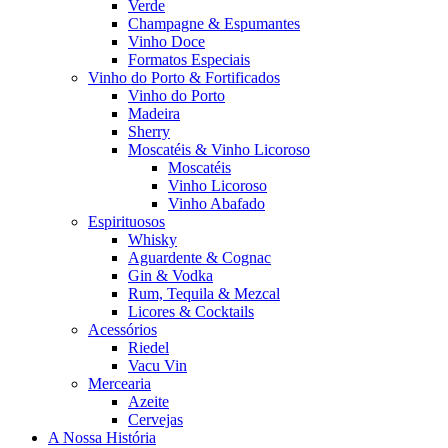
Verde
Champagne & Espumantes
Vinho Doce
Formatos Especiais
Vinho do Porto & Fortificados
Vinho do Porto
Madeira
Sherry
Moscatéis & Vinho Licoroso
Moscatéis
Vinho Licoroso
Vinho Abafado
Espirituosos
Whisky
Aguardente & Cognac
Gin & Vodka
Rum, Tequila & Mezcal
Licores & Cocktails
Acessórios
Riedel
Vacu Vin
Mercearia
Azeite
Cervejas
A Nossa História