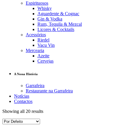
Espirituosos
Whisky
Aguardente & Cognac
Gin & Vodka
Rum, Tequila & Mezcal
Licores & Cocktails
Acessórios
Riedel
Vacu Vin
Mercearia
Azeite
Cervejas
A Nossa História
Garrafeira
Restaurante na Garrafeira
Notícias
Contactos
Showing all 20 results