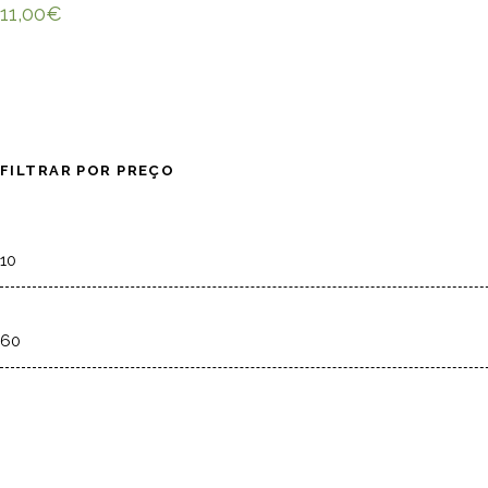
11,00
€
FILTRAR POR PREÇO
Min
price
Max
price