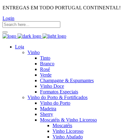
ENTREGAS EM TODO PORTUGAL CONTINENTAL!
Login
Loja
Vinho
Tinto
Branco
Rosé
Verde
Champagne & Espumantes
Vinho Doce
Formatos Especiais
Vinho do Porto & Fortificados
Vinho do Porto
Madeira
Sherry
Moscatéis & Vinho Licoroso
Moscatéis
Vinho Licoroso
Vinho Abafado