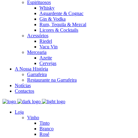
Espirituosos
Whisky
Aguardente & Cognac
Gin & Vodka
Rum, Tequila & Mezcal
Licores & Cocktails
Acessórios
Riedel
Vacu Vin
Mercearia
Azeite
Cervejas
A Nossa História
Garrafeira
Restaurante na Garrafeira
Notícias
Contactos
Loja
Vinho
Tinto
Branco
Rosé