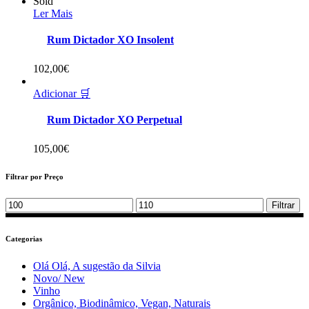
Sold
Ler Mais
Rum Dictador XO Insolent
102,00
€
Adicionar 🛒
Rum Dictador XO Perpetual
105,00
€
Filtrar por Preço
Min
Max
Filtrar
price
price
Categorias
Olá Olá, A sugestão da Silvia
Novo/ New
Vinho
Orgânico, Biodinâmico, Vegan, Naturais