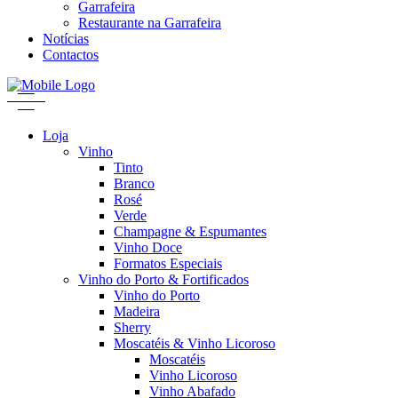
Garrafeira
Restaurante na Garrafeira
Notícias
Contactos
Loja
Vinho
Tinto
Branco
Rosé
Verde
Champagne & Espumantes
Vinho Doce
Formatos Especiais
Vinho do Porto & Fortificados
Vinho do Porto
Madeira
Sherry
Moscatéis & Vinho Licoroso
Moscatéis
Vinho Licoroso
Vinho Abafado