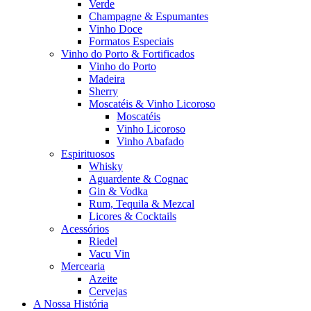
Verde
Champagne & Espumantes
Vinho Doce
Formatos Especiais
Vinho do Porto & Fortificados
Vinho do Porto
Madeira
Sherry
Moscatéis & Vinho Licoroso
Moscatéis
Vinho Licoroso
Vinho Abafado
Espirituosos
Whisky
Aguardente & Cognac
Gin & Vodka
Rum, Tequila & Mezcal
Licores & Cocktails
Acessórios
Riedel
Vacu Vin
Mercearia
Azeite
Cervejas
A Nossa História