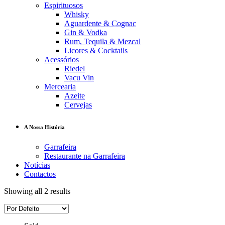
Espirituosos
Whisky
Aguardente & Cognac
Gin & Vodka
Rum, Tequila & Mezcal
Licores & Cocktails
Acessórios
Riedel
Vacu Vin
Mercearia
Azeite
Cervejas
A Nossa História
Garrafeira
Restaurante na Garrafeira
Notícias
Contactos
Showing all 2 results