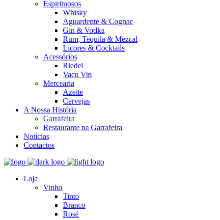
Espirituosos
Whisky
Aguardente & Cognac
Gin & Vodka
Rum, Tequila & Mezcal
Licores & Cocktails
Acessórios
Riedel
Vacu Vin
Mercearia
Azeite
Cervejas
A Nossa História
Garrafeira
Restaurante na Garrafeira
Notícias
Contactos
Loja
Vinho
Tinto
Branco
Rosé