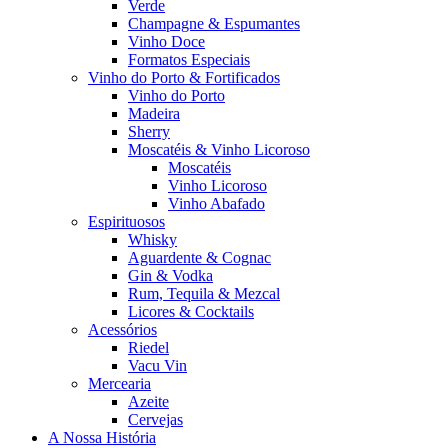
Verde
Champagne & Espumantes
Vinho Doce
Formatos Especiais
Vinho do Porto & Fortificados
Vinho do Porto
Madeira
Sherry
Moscatéis & Vinho Licoroso
Moscatéis
Vinho Licoroso
Vinho Abafado
Espirituosos
Whisky
Aguardente & Cognac
Gin & Vodka
Rum, Tequila & Mezcal
Licores & Cocktails
Acessórios
Riedel
Vacu Vin
Mercearia
Azeite
Cervejas
A Nossa História