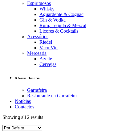
Espirituosos
Whisky
Aguardente & Cognac
Gin & Vodka
Rum, Tequila & Mezcal
Licores & Cocktails
Acessórios
Riedel
Vacu Vin
Mercearia
Azeite
Cervejas
A Nossa História
Garrafeira
Restaurante na Garrafeira
Notícias
Contactos
Showing all 2 results