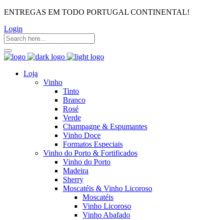
ENTREGAS EM TODO PORTUGAL CONTINENTAL!
Login
Loja
Vinho
Tinto
Branco
Rosé
Verde
Champagne & Espumantes
Vinho Doce
Formatos Especiais
Vinho do Porto & Fortificados
Vinho do Porto
Madeira
Sherry
Moscatéis & Vinho Licoroso
Moscatéis
Vinho Licoroso
Vinho Abafado