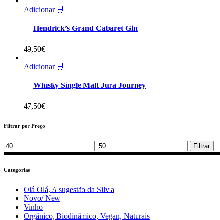
Adicionar 🛒
Hendrick’s Grand Cabaret Gin
49,50
€
Adicionar 🛒
Whisky Single Malt Jura Journey
47,50
€
Filtrar por Preço
Min
Max
Filtrar
price
price
Categorias
Olá Olá, A sugestão da Silvia
Novo/ New
Vinho
Orgânico, Biodinâmico, Vegan, Naturais