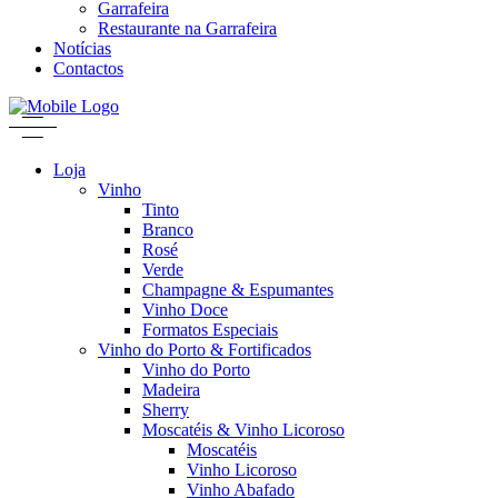
Garrafeira
Restaurante na Garrafeira
Notícias
Contactos
Loja
Vinho
Tinto
Branco
Rosé
Verde
Champagne & Espumantes
Vinho Doce
Formatos Especiais
Vinho do Porto & Fortificados
Vinho do Porto
Madeira
Sherry
Moscatéis & Vinho Licoroso
Moscatéis
Vinho Licoroso
Vinho Abafado