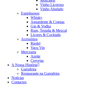
Moscatéis
Vinho Licoroso
Vinho Abafado
Espirituosos
Whisky
Aguardente & Cognac
Gin & Vodka
Rum, Tequila & Mezcal
Licores & Cocktails
Acessórios
Riedel
Vacu Vin
Mercearia
Azeite
Cervejas
A Nossa História
Garrafeira
Restaurante na Garrafeira
Notícias
Contactos