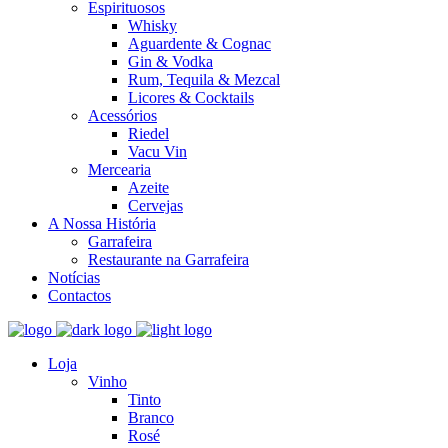
Espirituosos
Whisky
Aguardente & Cognac
Gin & Vodka
Rum, Tequila & Mezcal
Licores & Cocktails
Acessórios
Riedel
Vacu Vin
Mercearia
Azeite
Cervejas
A Nossa História
Garrafeira
Restaurante na Garrafeira
Notícias
Contactos
Loja
Vinho
Tinto
Branco
Rosé