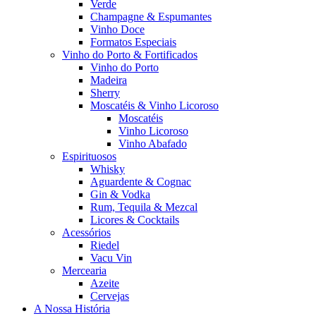
Verde
Champagne & Espumantes
Vinho Doce
Formatos Especiais
Vinho do Porto & Fortificados
Vinho do Porto
Madeira
Sherry
Moscatéis & Vinho Licoroso
Moscatéis
Vinho Licoroso
Vinho Abafado
Espirituosos
Whisky
Aguardente & Cognac
Gin & Vodka
Rum, Tequila & Mezcal
Licores & Cocktails
Acessórios
Riedel
Vacu Vin
Mercearia
Azeite
Cervejas
A Nossa História