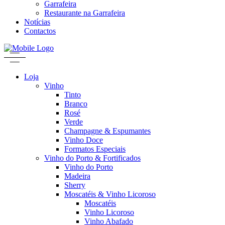
Garrafeira
Restaurante na Garrafeira
Notícias
Contactos
Loja
Vinho
Tinto
Branco
Rosé
Verde
Champagne & Espumantes
Vinho Doce
Formatos Especiais
Vinho do Porto & Fortificados
Vinho do Porto
Madeira
Sherry
Moscatéis & Vinho Licoroso
Moscatéis
Vinho Licoroso
Vinho Abafado