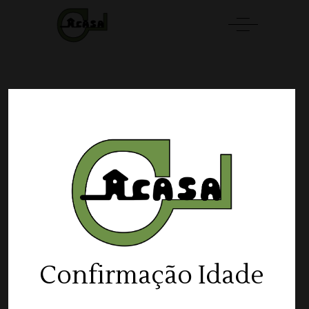
Showing the single result
Por Defeito
ADICIONAR 🛒
Cipriani Bellini Espumante
Confirmação Idade
20,50
€