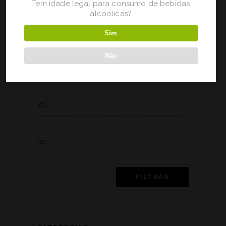
Tem idade legal para consumo de bebidas
alcoólicas?
Sim
Não
FILTRAR POR PREÇO
Min
price
Max
price
FILTRAR