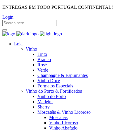
ENTREGAS EM TODO PORTUGAL CONTINENTAL!
Login
Loja
Vinho
Tinto
Branco
Rosé
Verde
Champagne & Espumantes
Vinho Doce
Formatos Especiais
Vinho do Porto & Fortificados
Vinho do Porto
Madeira
Sherry
Moscatéis & Vinho Licoroso
Moscatéis
Vinho Licoroso
Vinho Abafado