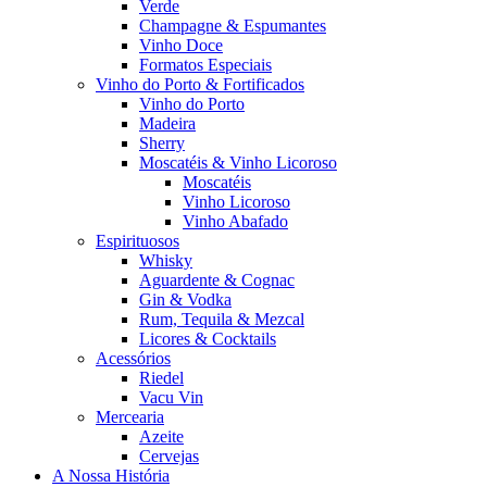
Verde
Champagne & Espumantes
Vinho Doce
Formatos Especiais
Vinho do Porto & Fortificados
Vinho do Porto
Madeira
Sherry
Moscatéis & Vinho Licoroso
Moscatéis
Vinho Licoroso
Vinho Abafado
Espirituosos
Whisky
Aguardente & Cognac
Gin & Vodka
Rum, Tequila & Mezcal
Licores & Cocktails
Acessórios
Riedel
Vacu Vin
Mercearia
Azeite
Cervejas
A Nossa História