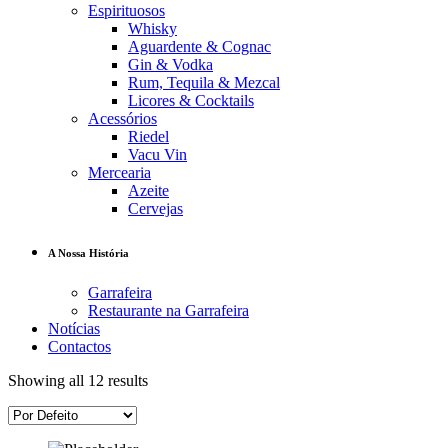
Espirituosos
Whisky
Aguardente & Cognac
Gin & Vodka
Rum, Tequila & Mezcal
Licores & Cocktails
Acessórios
Riedel
Vacu Vin
Mercearia
Azeite
Cervejas
A Nossa História
Garrafeira
Restaurante na Garrafeira
Notícias
Contactos
Showing all 12 results