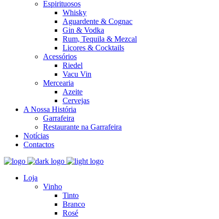
Espirituosos
Whisky
Aguardente & Cognac
Gin & Vodka
Rum, Tequila & Mezcal
Licores & Cocktails
Acessórios
Riedel
Vacu Vin
Mercearia
Azeite
Cervejas
A Nossa História
Garrafeira
Restaurante na Garrafeira
Notícias
Contactos
Loja
Vinho
Tinto
Branco
Rosé