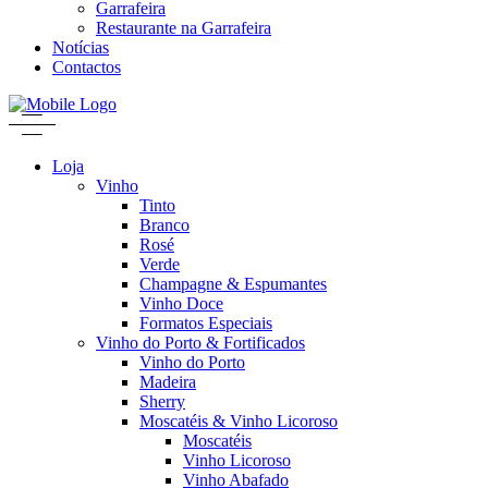
Garrafeira
Restaurante na Garrafeira
Notícias
Contactos
Loja
Vinho
Tinto
Branco
Rosé
Verde
Champagne & Espumantes
Vinho Doce
Formatos Especiais
Vinho do Porto & Fortificados
Vinho do Porto
Madeira
Sherry
Moscatéis & Vinho Licoroso
Moscatéis
Vinho Licoroso
Vinho Abafado