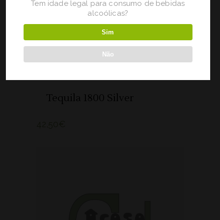
Tem idade legal para consumo de bebidas
alcoólicas?
Sim
Não
Tequila 1800 Silver
42,50
€