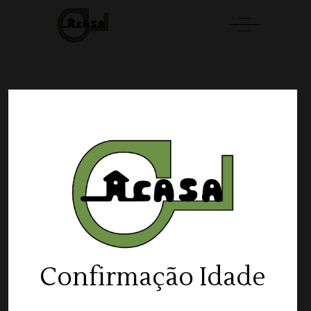
Showing all 10 results
Por Defeito
Confirmação Idade
SOLD
LER MAIS