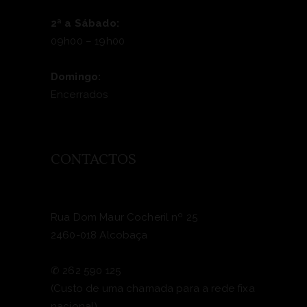
2ª a Sábado:
09h00 – 19h00
Domingo:
Encerrados
CONTACTOS
Rua Dom Maur Cocheril nº 25
2460-018 Alcobaça
✆
262 590 125
(Custo de uma chamada para a rede fixa
nacional)