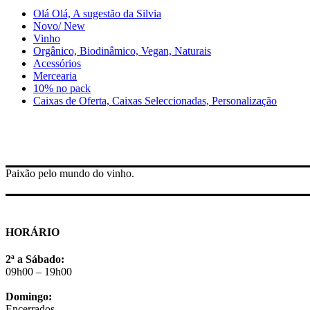
Olá Olá, A sugestão da Silvia
Novo/ New
Vinho
Orgânico, Biodinâmico, Vegan, Naturais
Acessórios
Mercearia
10% no pack
Caixas de Oferta, Caixas Seleccionadas, Personalização
Paixão pelo mundo do vinho.
HORÁRIO
2ª a Sábado:
09h00 – 19h00
Domingo:
Encerrados