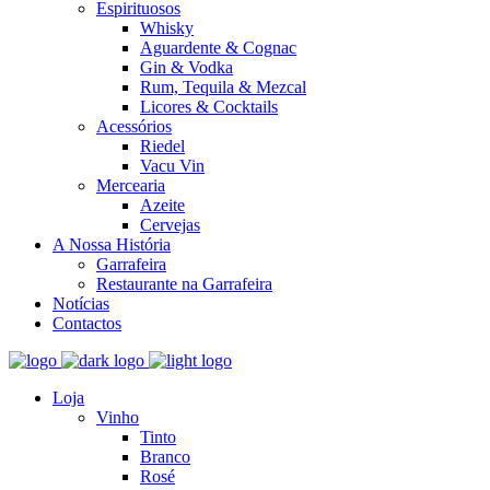
Espirituosos
Whisky
Aguardente & Cognac
Gin & Vodka
Rum, Tequila & Mezcal
Licores & Cocktails
Acessórios
Riedel
Vacu Vin
Mercearia
Azeite
Cervejas
A Nossa História
Garrafeira
Restaurante na Garrafeira
Notícias
Contactos
Loja
Vinho
Tinto
Branco
Rosé