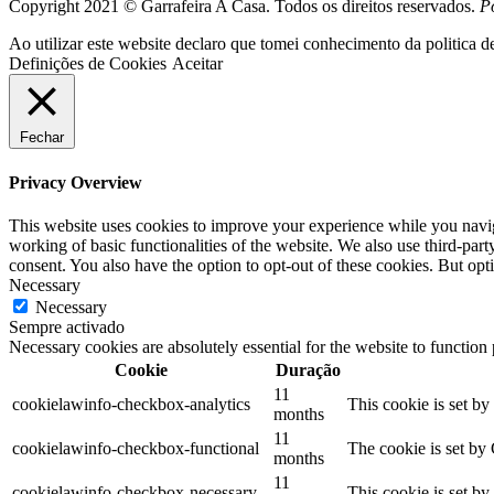
Copyright 2021 © Garrafeira A Casa. Todos os direitos reservados.
P
Ao utilizar este website declaro que tomei conhecimento da politica de
Definições de Cookies
Aceitar
Fechar
Privacy Overview
This website uses cookies to improve your experience while you navigat
working of basic functionalities of the website. We also use third-pa
consent. You also have the option to opt-out of these cookies. But op
Necessary
Necessary
Sempre activado
Necessary cookies are absolutely essential for the website to function
Cookie
Duração
11
cookielawinfo-checkbox-analytics
This cookie is set b
months
11
cookielawinfo-checkbox-functional
The cookie is set by
months
11
cookielawinfo-checkbox-necessary
This cookie is set b