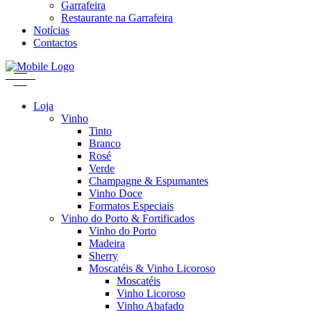
Garrafeira
Restaurante na Garrafeira
Notícias
Contactos
Loja
Vinho
Tinto
Branco
Rosé
Verde
Champagne & Espumantes
Vinho Doce
Formatos Especiais
Vinho do Porto & Fortificados
Vinho do Porto
Madeira
Sherry
Moscatéis & Vinho Licoroso
Moscatéis
Vinho Licoroso
Vinho Abafado