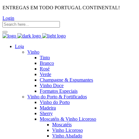
ENTREGAS EM TODO PORTUGAL CONTINENTAL!
Login
Loja
Vinho
Tinto
Branco
Rosé
Verde
Champagne & Espumantes
Vinho Doce
Formatos Especiais
Vinho do Porto & Fortificados
Vinho do Porto
Madeira
Sherry
Moscatéis & Vinho Licoroso
Moscatéis
Vinho Licoroso
Vinho Abafado