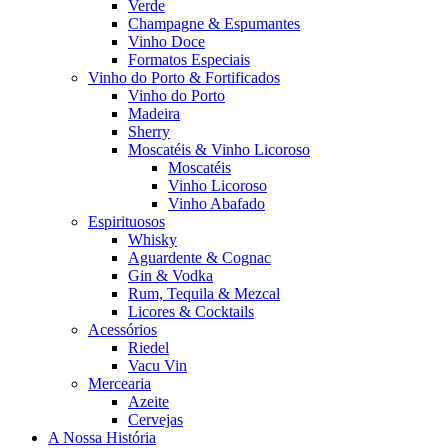
Verde
Champagne & Espumantes
Vinho Doce
Formatos Especiais
Vinho do Porto & Fortificados
Vinho do Porto
Madeira
Sherry
Moscatéis & Vinho Licoroso
Moscatéis
Vinho Licoroso
Vinho Abafado
Espirituosos
Whisky
Aguardente & Cognac
Gin & Vodka
Rum, Tequila & Mezcal
Licores & Cocktails
Acessórios
Riedel
Vacu Vin
Mercearia
Azeite
Cervejas
A Nossa História