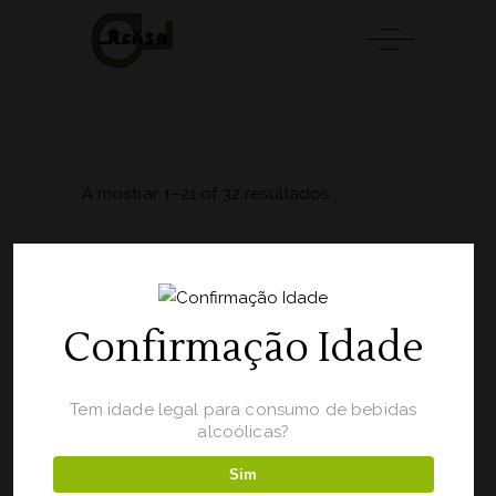
A mostrar 1–21 of 32 resultados
Por Defeito
Confirmação Idade
Tem idade legal para consumo de bebidas
alcoólicas?
Sim
ADICIONAR 🛒