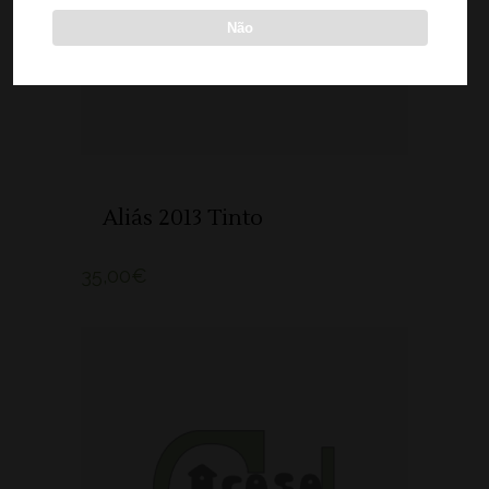
Não
Aliás 2013 Tinto
35,00
€