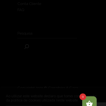
Conta Cliente
FAQ
Pesquisar
Copyright 2021 © Garrafeira A Casa.
Todos os direitos reservados.
Powered
Ao utilizar este website declaro que tomei conhecimento
0
da politica de cookies utilizada neste website.
by
OONIFY
.