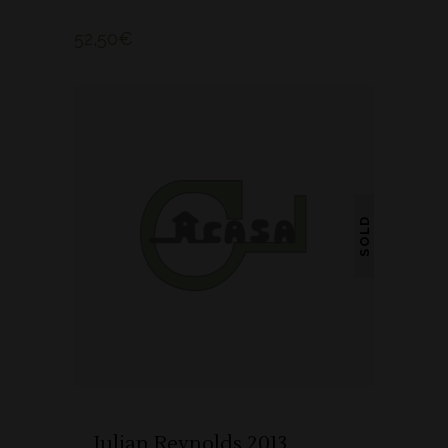
52,50
€
SOLD
LER MAIS
Julian Reynolds 2013