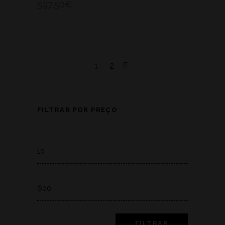
597,50
€
1
2
FILTRAR POR PREÇO
Min
price
Max
price
FILTRAR