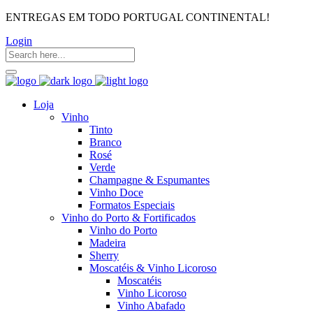
ENTREGAS EM TODO PORTUGAL CONTINENTAL!
Login
Loja
Vinho
Tinto
Branco
Rosé
Verde
Champagne & Espumantes
Vinho Doce
Formatos Especiais
Vinho do Porto & Fortificados
Vinho do Porto
Madeira
Sherry
Moscatéis & Vinho Licoroso
Moscatéis
Vinho Licoroso
Vinho Abafado