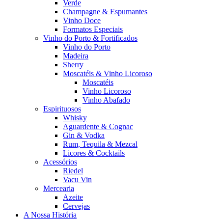
Verde
Champagne & Espumantes
Vinho Doce
Formatos Especiais
Vinho do Porto & Fortificados
Vinho do Porto
Madeira
Sherry
Moscatéis & Vinho Licoroso
Moscatéis
Vinho Licoroso
Vinho Abafado
Espirituosos
Whisky
Aguardente & Cognac
Gin & Vodka
Rum, Tequila & Mezcal
Licores & Cocktails
Acessórios
Riedel
Vacu Vin
Mercearia
Azeite
Cervejas
A Nossa História