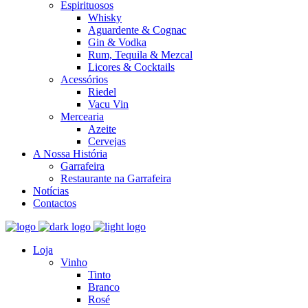
Espirituosos
Whisky
Aguardente & Cognac
Gin & Vodka
Rum, Tequila & Mezcal
Licores & Cocktails
Acessórios
Riedel
Vacu Vin
Mercearia
Azeite
Cervejas
A Nossa História
Garrafeira
Restaurante na Garrafeira
Notícias
Contactos
Loja
Vinho
Tinto
Branco
Rosé