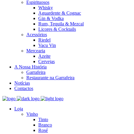
Espirituosos
Whisky
Aguardente & Cognac
Gin & Vodka
Rum, Tequila & Mezcal
Licores & Cocktails
Acessórios
Riedel
Vacu Vin
Mercearia
Azeite
Cervejas
A Nossa História
Garrafeira
Restaurante na Garrafeira
Notícias
Contactos
Loja
Vinho
Tinto
Branco
Rosé