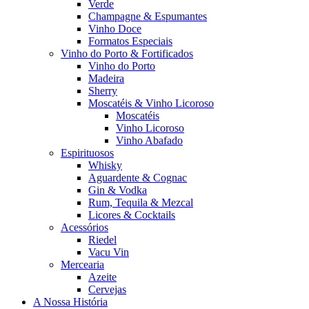
Verde
Champagne & Espumantes
Vinho Doce
Formatos Especiais
Vinho do Porto & Fortificados
Vinho do Porto
Madeira
Sherry
Moscatéis & Vinho Licoroso
Moscatéis
Vinho Licoroso
Vinho Abafado
Espirituosos
Whisky
Aguardente & Cognac
Gin & Vodka
Rum, Tequila & Mezcal
Licores & Cocktails
Acessórios
Riedel
Vacu Vin
Mercearia
Azeite
Cervejas
A Nossa História