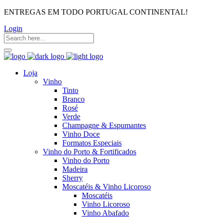
ENTREGAS EM TODO PORTUGAL CONTINENTAL!
Login
Loja
Vinho
Tinto
Branco
Rosé
Verde
Champagne & Espumantes
Vinho Doce
Formatos Especiais
Vinho do Porto & Fortificados
Vinho do Porto
Madeira
Sherry
Moscatéis & Vinho Licoroso
Moscatéis
Vinho Licoroso
Vinho Abafado