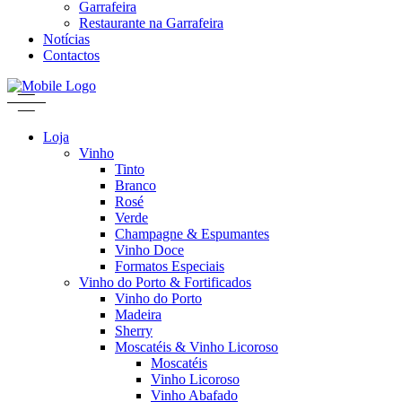
Garrafeira
Restaurante na Garrafeira
Notícias
Contactos
Loja
Vinho
Tinto
Branco
Rosé
Verde
Champagne & Espumantes
Vinho Doce
Formatos Especiais
Vinho do Porto & Fortificados
Vinho do Porto
Madeira
Sherry
Moscatéis & Vinho Licoroso
Moscatéis
Vinho Licoroso
Vinho Abafado