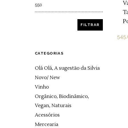
Max
V
price
T
P
FILTRAR
545,
CATEGORIAS
Olá Olá, A sugestão da Silvia
Novo/ New
Vinho
Orgânico, Biodinâmico,
Vegan, Naturais
Acessórios
Mercearia