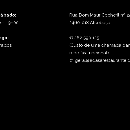
Sábado:
Rua Dom Maur Cocheril nº 2
 – 19h00
2460-018 Alcobaça
ngo:
✆
262 590 125
rados
(Custo de uma chamada par
rede fixa nacional)
＠
geral@acasarestaurante.