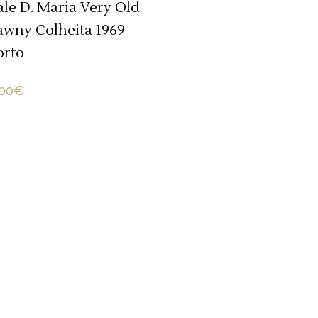
ale D. Maria Very Old
awny Colheita 1969
orto
00
€