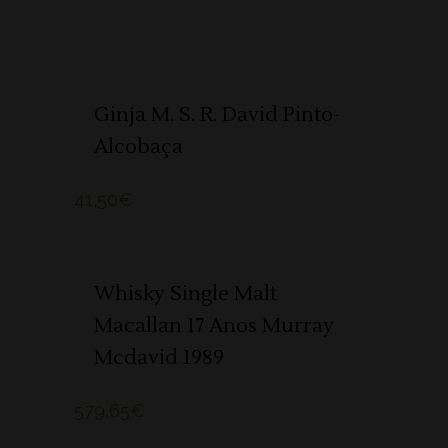
ADICIONAR
Ginja M. S. R. David Pinto-
Alcobaça
41,50
€
ADICIONAR
Whisky Single Malt
Macallan 17 Anos Murray
Mcdavid 1989
579,65
€