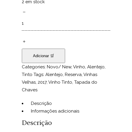
2 em stock
Tapada
do
Chaves
2017
Vinhas
Velhas
Adicionar 🛒
Reserva
Tinto
Categories:
Novo/ New
,
Vinho
,
Alentejo
,
quantity
Tinto
Tags:
Alentejo
,
Reserva
,
Vinhas
Velhas
,
2017
,
Vinho Tinto
,
Tapada do
Chaves
Descrição
Informações adicionais
Descrição