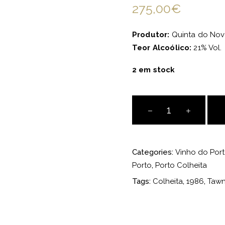
275,00
€
Produtor:
Quinta do Nov
Teor Alcoólico:
21% Vol.
2 em stock
Quinta
do
Noval
1986
Categories:
Vinho do Port
Colheita
Porto
,
Porto Colheita
Tawny
Porto
Tags:
Colheita
,
1986
,
Taw
quantity