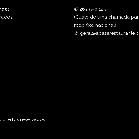
ngo:
✆
262 590 125
rados
(Custo de uma chamada par
rede fixa nacional)
＠
geral@acasarestaurante.
 direitos reservados.