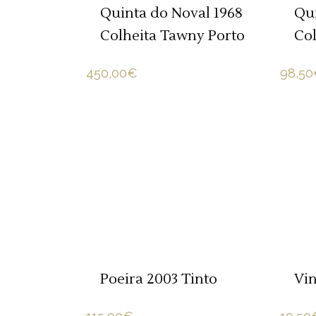
Qui
Quinta do Noval 1968
Col
Colheita Tawny Porto
98,50
450,00
€
ADICIONAR 🛒
Poeira 2003 Tinto
Vin