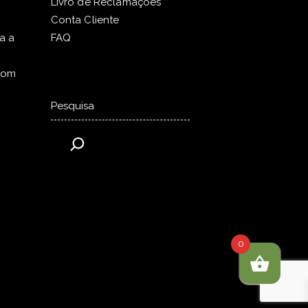
Livro de Reclamações
Conta Cliente
a a
FAQ
com
Pesquisar
0