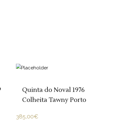
SOLD
ADICIONAR 🛒
9
Quinta do Noval 1976
o
Colheita Tawny Porto
385,00
€