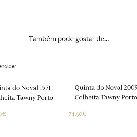
Também pode gostar de...
ADICIONAR 🛒
LER MAIS
Quinta do Noval 200
nta do Noval 1971
Colheita Tawny Port
heita Tawny Porto
74,50
€
0
€
ADICIONAR 🛒