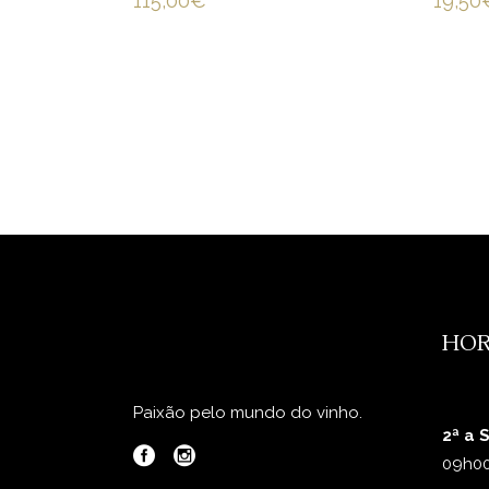
115,00
€
19,50
HOR
Paixão pelo mundo do vinho.
2ª a 
09h00