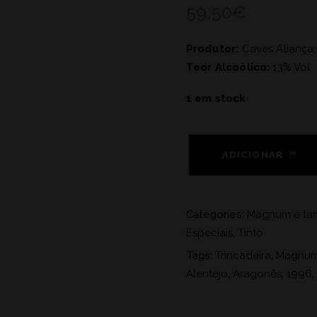
59,50
€
Produtor:
Caves Aliança, 
Teor Alcoólico:
13% Vol.
1 em stock
ADICIONAR
Categories:
Magnum e tam
Especiais
,
Tinto
Tags:
Trincadeira
,
Magnu
Alentejo
,
Aragonês
,
1996
,