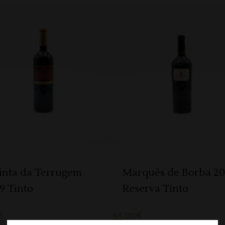
ADICIONAR
ADICIONAR
inta da Terrugem
Marquês de Borba 20
9 Tinto
Reserva Tinto
€
55,00
€