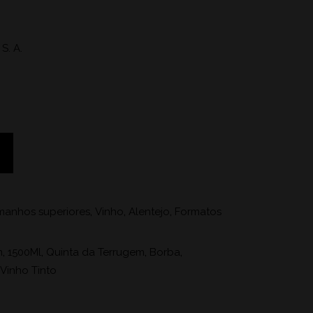
S. A.
anhos superiores
,
Vinho
,
Alentejo
,
Formatos
m
,
1500Ml
,
Quinta da Terrugem
,
Borba
,
Vinho Tinto