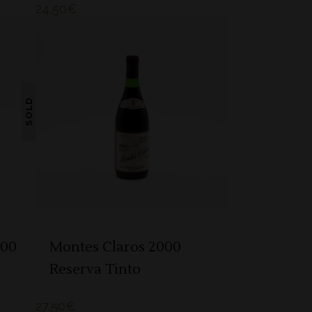
24,50
€
SOLD
ADICIONAR
000
Montes Claros 2000
Reserva Tinto
27,50
€