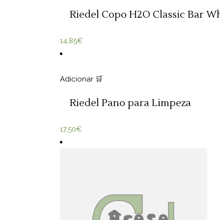
Riedel Copo H2O Classic Bar Wh
14,85
€
Adicionar 🛒
Riedel Pano para Limpeza
17,50
€