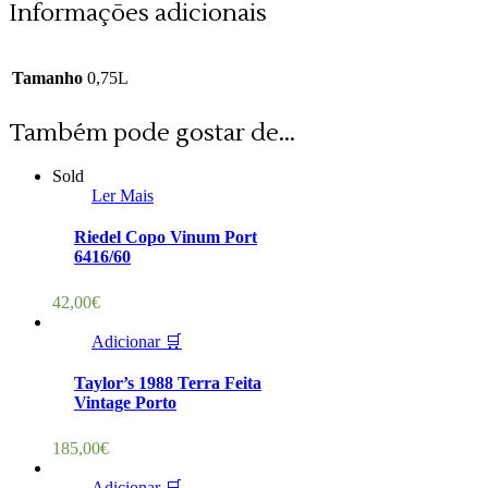
Informações adicionais
Tamanho
0,75L
Também pode gostar de...
Sold
Ler Mais
Riedel Copo Vinum Port
6416/60
42,00
€
Adicionar 🛒
Taylor’s 1988 Terra Feita
Vintage Porto
185,00
€
Adicionar 🛒