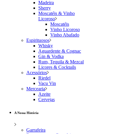
Madeira
Sherry
Moscatéis & Vinho
Licoroso
Moscatéis
Vinho Licoroso
Vinho Abafado
Espirituosos
Whisky
Aguardente & Cognac
Gin & Vodka
Rum, Tequila & Mezcal
Licores & Cocktails
Acessórios
Riedel
Vacu Vin
Mercearia
Azeite
Cervejas
A Nossa História
Garrafeira