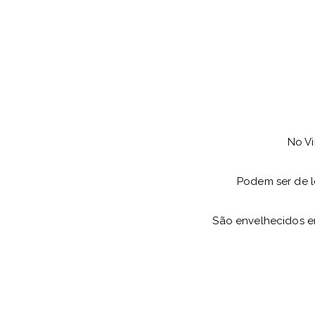
No Vi
Podem ser de l
São envelhecidos e