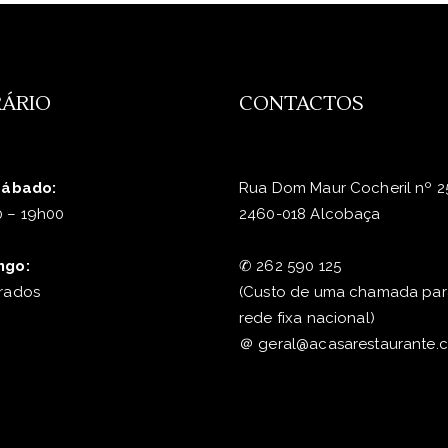
ÁRIO
CONTACTOS
Sábado:
Rua Dom Maur Cocheril nº 2
 – 19h00
2460-018 Alcobaça
ngo:
✆
262 590 125
rados
(Custo de uma chamada par
rede fixa nacional)
＠
geral@acasarestaurante.