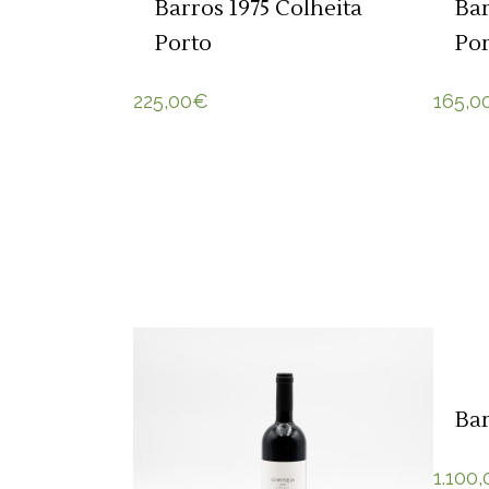
Barros 1975 Colheita
Bar
Porto
Po
225,00
€
165,0
Bar
1.100,
ADICIONAR 🛒