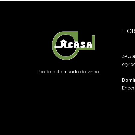
HOR
2ª a 
09h00
Paixão pelo mundo do vinho.
Domi
Encer